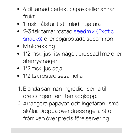
4 dl tärnad perfekt papaya eller annan
frukt
1 msk nålstunt strimlad ingefära
2-3 tsk tamarirostad
seedmix (Exotic
snacks)
eller sojarostade sesamfrön
Minidressing:
1/2 msk ljus risvinäger, pressad lime eller
sherryvinäger
1/2 msk ljus soja
1/2 tsk rostad sesamolja
Blanda samman ingredienserna till
dressingen i en liten äggkopp.
Arrangera papayan och ingefäran i små
skålar. Droppa över dressingen. Strö
frömixen över precis före servering.