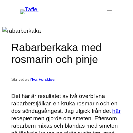
Hoppa
till
innehåll
Rabarberkaka med
rosmarin och pinje
Skrivet av
Ylva Porsklev
i
Det här är resultatet av två överblivna
rabarberstjälkar, en kruka rosmarin och en
dos söndagsångest. Jag utgick från det
här
receptet men gjorde om smeten. Eftersom
rabarbern mixas och blandas med smeten