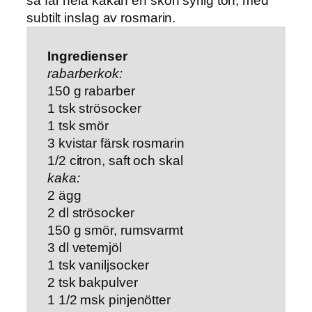
så får hela kakan en skön syrlig ton, med
subtilt inslag av rosmarin.
Ingredienser
rabarberkok:
150 g rabarber
1 tsk strösocker
1 tsk smör
3 kvistar färsk rosmarin
1/2 citron, saft och skal
kaka:
2 ägg
2 dl strösocker
150 g smör, rumsvarmt
3 dl vetemjöl
1 tsk vaniljsocker
2 tsk bakpulver
1 1/2 msk pinjenötter