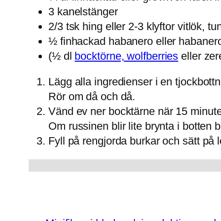
3 kanelstänger
2/3 tsk hing eller 2-3 klyftor vitlök, t
½ finhackad habanero eller habaner
(½ dl
bocktörne, wolfberries
eller zer
Lägg alla ingredienser i en tjockbottn
Rör om då och då.
Vänd ev ner bocktärne när 15 minuter 
Om russinen blir lite brynta i botten 
Fyll på rengjorda burkar och sätt på 