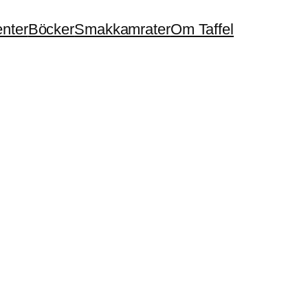
enter
Böcker
Smakkamrater
Om Taffel