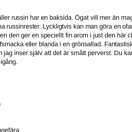
er russin har en baksida. Ögat vill mer än mag
pna russinrester. Lyckligtvis kan man göra en ofa
 den ger en speciellt fin arom i just den här c
biffsmacka eller blanda i en grönsallad. Fantast
men jag inser själv att det är smått perverst. D
 igång.
n
ingefära