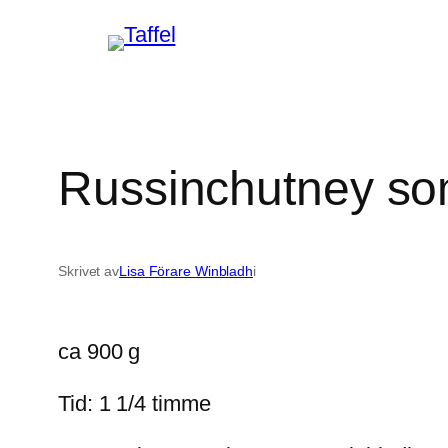
Hoppa
till
innehåll
Russinchutney so
Skrivet av
Lisa Förare Winbladh
i
ca 900 g
Tid: 1 1/4 timme