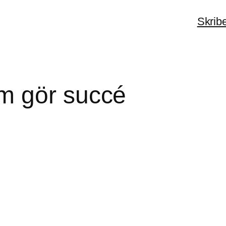
Skrib
m gör succé