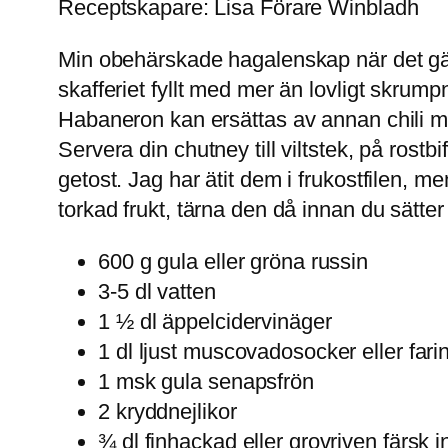
Receptskapare: Lisa Förare Winbladh
Min obehärskade hagalenskap när det gäll
skafferiet fyllt med mer än lovligt skrum
Habaneron kan ersättas av annan chili men
Servera din chutney till viltstek, på rost
getost. Jag har ätit dem i frukostfilen, 
torkad frukt, tärna den då innan du sätter
600 g gula eller gröna russin
3-5 dl vatten
1 ½ dl äppelcidervinäger
1 dl ljust muscovadosocker eller fari
1 msk gula senapsfrön
2 kryddnejlikor
¾ dl finhackad eller grovriven färsk 