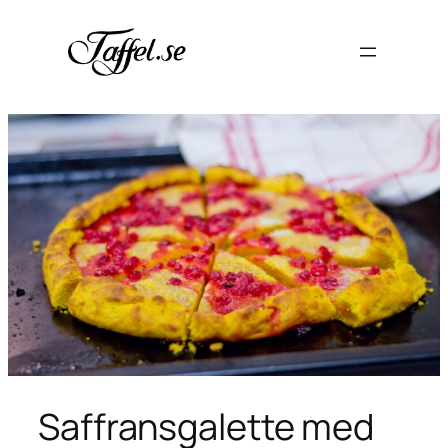
Hoppa
till
innehåll
Saffransgalette med