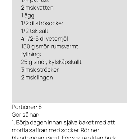
2 msk vatten
1 ägg
1/2 dl strösocker
1/2 tsk salt
4 1/2-5 dl vetemjöl
150 g smör, rumsvarmt
fyllning:
25 g smör, kylskåpskallt
3 msk ströcker
2 msk lingon
Portioner: 8
Gör så här:
1. Börja dagen innan själva baket med att
mortla saffran med socker. Rör ner
blandningen i sprit. Förvara i en liten burk