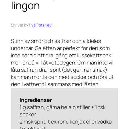
lingon
Skrivet av
Ylva Porsklev
i
Stinn av smör och saffran och alldeles
underbar. Galetten är perfekt för den som
inte har tid att dra igång ett lussekattsbak
men ändå vill åt vetedegen. Om man inte vill
låta saffran dra i sprit (det ger mer smak),
kan man mortla den med socker och röra ut
den i vattnet tillsammans med jästen.
Ingredienser
1 g saffran, gärna hela pistiller + 1 tsk
socker
2 msk sprit, t ex rom, konjak eller vodka
1/4 pkt jäst