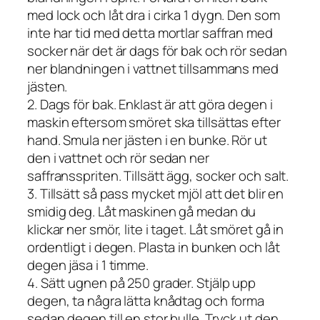
med lock och låt dra i cirka 1 dygn. Den som
inte har tid med detta mortlar saffran med
socker när det är dags för bak och rör sedan
ner blandningen i vattnet tillsammans med
jästen.
2. Dags för bak. Enklast är att göra degen i
maskin eftersom smöret ska tillsättas efter
hand. Smula ner jästen i en bunke. Rör ut
den i vattnet och rör sedan ner
saffransspriten. Tillsätt ägg, socker och salt.
3. Tillsätt så pass mycket mjöl att det blir en
smidig deg. Låt maskinen gå medan du
klickar ner smör, lite i taget. Låt smöret gå in
ordentligt i degen. Plasta in bunken och låt
degen jäsa i 1 timme.
4. Sätt ugnen på 250 grader. Stjälp upp
degen, ta några lätta knådtag och forma
sedan degen till en stor bulle. Tryck ut den