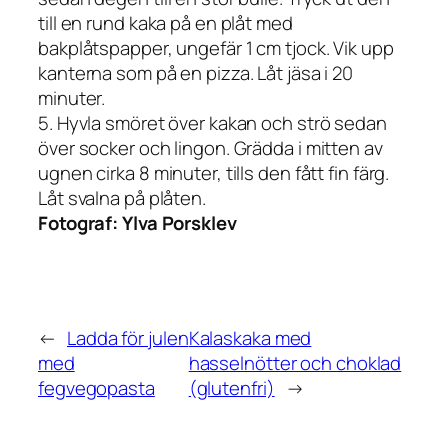
till en rund kaka på en plåt med
bakplåtspapper, ungefär 1 cm tjock. Vik upp
kanterna som på en pizza. Låt jäsa i 20
minuter.
5. Hyvla smöret över kakan och strö sedan
över socker och lingon. Grädda i mitten av
ugnen cirka 8 minuter, tills den fått fin färg.
Låt svalna på plåten.
Fotograf:
Ylva Porsklev
←
Ladda för julen
Kalaskaka med
med
hasselnötter och choklad
fegvegopasta
(glutenfri)
→