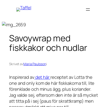
Hoppa
till
innehåll
Savoywrap med
fiskkakor och nudlar
Skrivet av
Maria Paulsson
i
Inspirerad av
det här
receptet av Lotta the
one and only kom de här fiskkakorna till, lite
förenklade och minus ägg, plus koriander.
Jag valde sej, eftersom den inte är så mycket
att titta på i sej (paus för skrattkramp) men
passar utmärkt att mixa ner till