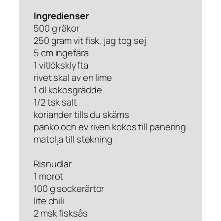
Ingredienser
500 g räkor
250 gram vit fisk, jag tog sej
5 cm ingefära
1 vitlöksklyfta
rivet skal av en lime
1 dl kokosgrädde
1/2 tsk salt
koriander tills du skäms
panko och ev riven kokos till panering
matolja till stekning
Risnudlar
1 morot
100 g sockerärtor
lite chili
2 msk fisksås