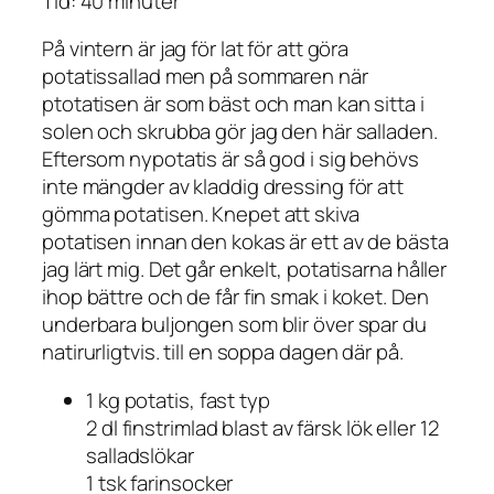
Tid: 40 minuter
På vintern är jag för lat för att göra
potatissallad men på sommaren när
ptotatisen är som bäst och man kan sitta i
solen och skrubba gör jag den här salladen.
Eftersom nypotatis är så god i sig behövs
inte mängder av kladdig dressing för att
gömma potatisen. Knepet att skiva
potatisen innan den kokas är ett av de bästa
jag lärt mig. Det går enkelt, potatisarna håller
ihop bättre och de får fin smak i koket. Den
underbara buljongen som blir över spar du
natirurligtvis. till en soppa dagen där på.
1 kg potatis, fast typ
2 dl finstrimlad blast av färsk lök eller 12
salladslökar
1 tsk farinsocker