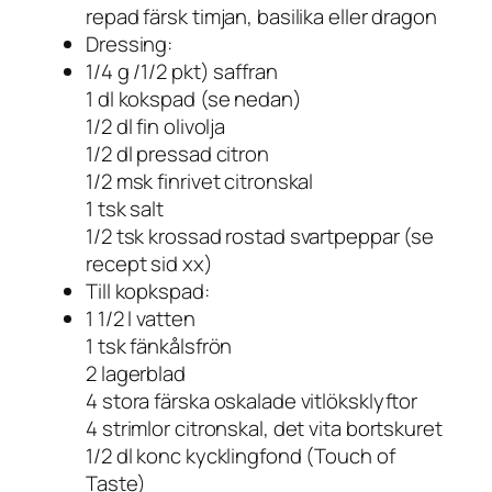
repad färsk timjan, basilika eller dragon
Dressing:
1/4 g /1/2 pkt) saffran
1 dl kokspad (se nedan)
1/2 dl fin olivolja
1/2 dl pressad citron
1/2 msk finrivet citronskal
1 tsk salt
1/2 tsk krossad rostad svartpeppar (se
recept sid xx)
Till kopkspad:
1 1/2 l vatten
1 tsk fänkålsfrön
2 lagerblad
4 stora färska oskalade vitlöksklyftor
4 strimlor citronskal, det vita bortskuret
1/2 dl konc kycklingfond (Touch of
Taste)