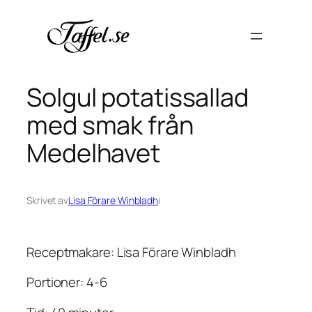
Hoppa
till
innehåll
Solgul potatissallad
med smak från
Medelhavet
Skrivet av
Lisa Förare Winbladh
i
Receptmakare: Lisa Förare Winbladh
Portioner: 4-6