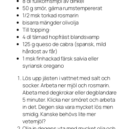
8 dl fullkornsmjöl av dinkel
50 g smör, gärna rumstempererat
1/2 msk torkad rosmarin
bisarra mängder olivolja
Till topping:
4 dl tärnad hopfräst blandsvamp
125 g queso de cabra (spansk, mild
hårdost av får)
1 msk finhackad färsk salvia eller
syriansk oregano
Lös upp jästen i vattnet med salt och
socker. Arbeta ner mjöl och rosmarin.
Abeta med degkrokar eller degblandare
5 minuter. Klicka ner smöret och arbeta
in det. Degen ska vara mycket lös men
smidig. Kanske behövs lite mer
vetemjöl?
Olja in degens yta med mycket olja och