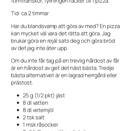
formfranskor, fyllningen räcker till 1 pizza.
Tid: ca 2 timmar
Har du blandsvamp att göra av med? En pizza
kan mycket väl vara det rätta att göra. Jag
brukar göra en rejäl sats deg och göra bröd
av det jag inte äter upp.
Om du inte får tag på en trevlig hårdost av får
är en hårdost av get det näst bästa. Tredje
bästa alternativet är en lagrad herrgård eller
prästost.
25 g (1/2 pkt) jäst
8 dl vatten
8 dl vetemjöl
2 tsk salt
1 msk råsocker