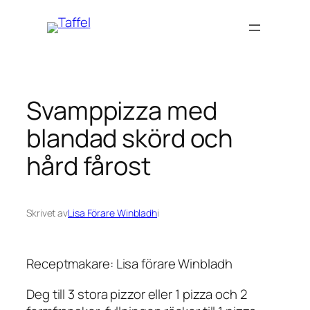
Hoppa
till
innehåll
Svamppizza med
blandad skörd och
hård fårost
Skrivet av
Lisa Förare Winbladh
i
Receptmakare: Lisa förare Winbladh
Deg till 3 stora pizzor eller 1 pizza och 2