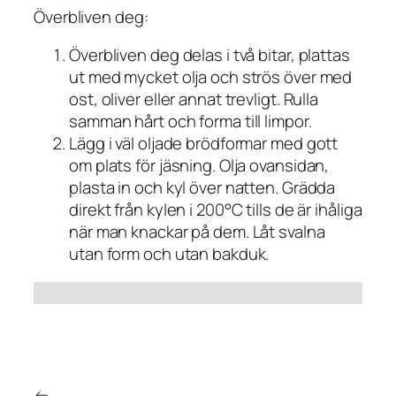
Överbliven deg:
Överbliven deg delas i två bitar, plattas
ut med mycket olja och strös över med
ost, oliver eller annat trevligt. Rulla
samman hårt och forma till limpor.
Lägg i väl oljade brödformar med gott
om plats för jäsning. Olja ovansidan,
plasta in och kyl över natten. Grädda
direkt från kylen i 200°C tills de är ihåliga
när man knackar på dem. Låt svalna
utan form och utan bakduk.
←