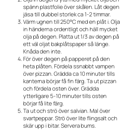
spänn plastfolie över skålen. Låt degen
jäsa till dubbel storlek ca 1-2 timmar.
Värm ugnen till 250°C med en plåt i. Olja
in händerna ordentligt och häll mycket
olja på degen. Platta ut 1/3 av degen på
ett väl oljat bakplåtspaper så länge.
Knåda den inte.
För över degen på papperet på den
heta plåten. Fördela ssnabbt vampen
över pizzan. Grädda ca 10 minuter tills
kanterna börjar få fin färg. Ta ut pizzan
och fördela osten över. Grädda
ytterligare 5-10 minuter tills osten
börjar få lite färg.
Ta ut och strö över salvian. Mal över
svartpeppar. Strö över lite flingsalt och
skär upp i bitar. Servera bums.