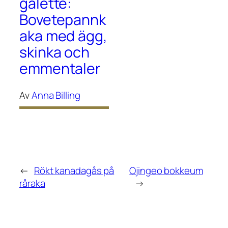
galette:
Bovetepannk
aka med ägg,
skinka och
emmentaler
Av
Anna Billing
←
Rökt kanadagås på
Ojingeo bokkeum
råraka
→