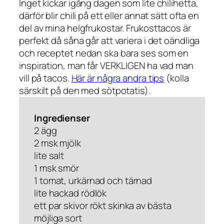
Inget kickar igång dagen som lite chilihetta,
därför blir chili på ett eller annat sätt ofta en
del av mina helgfrukostar. Frukosttacos är
perfekt då såna går att variera i det oändliga
och receptet nedan ska bara ses som en
inspiration, man får VERKLIGEN ha vad man
vill på tacos.
Här är några andra tips
(kolla
särskilt på den med sötpotatis).
Ingredienser
2 ägg
2 msk mjölk
lite salt
1 msk smör
1 tomat, urkärnad och tärnad
lite hackad rödlök
ett par skivor rökt skinka av bästa
möjliga sort