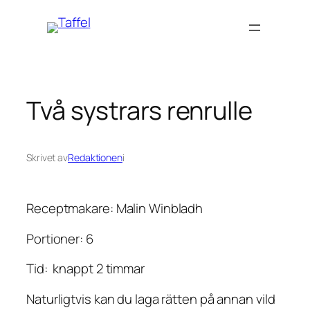
Hoppa
till
innehåll
Två systrars renrulle
Skrivet av
Redaktionen
i
Receptmakare: Malin Winbladh
Portioner: 6
Tid: knappt 2 timmar
Naturligtvis kan du laga rätten på annan vild