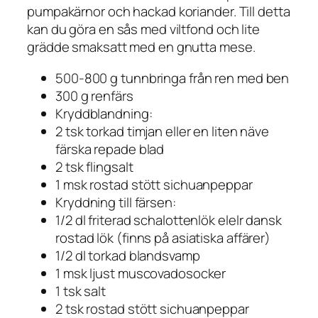
pumpakärnor och hackad koriander. Till detta
kan du göra en sås med viltfond och lite
grädde smaksatt med en gnutta mese.
500-800 g tunnbringa från ren med ben
300 g renfärs
Kryddblandning:
2 tsk torkad timjan eller en liten näve
färska repade blad
2 tsk flingsalt
1 msk rostad stött sichuanpeppar
Kryddning till färsen:
1/2 dl friterad schalottenlök elelr dansk
rostad lök (finns på asiatiska affärer)
1/2 dl torkad blandsvamp
1 msk ljust muscovadosocker
1 tsk salt
2 tsk rostad stött sichuanpeppar