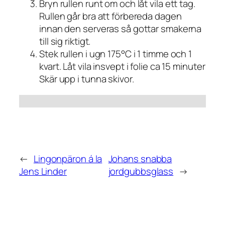
Bryn rullen runt om och låt vila ett tag.
Rullen går bra att förbereda dagen
innan den serveras så gottar smakerna
till sig riktigt.
Stek rullen i ugn 175°C i 1 timme och 1
kvart. Låt vila insvept i folie ca 15 minuter
Skär upp i tunna skivor.
←
Lingonpäron á la
Johans snabba
Jens Linder
jordgubbsglass
→