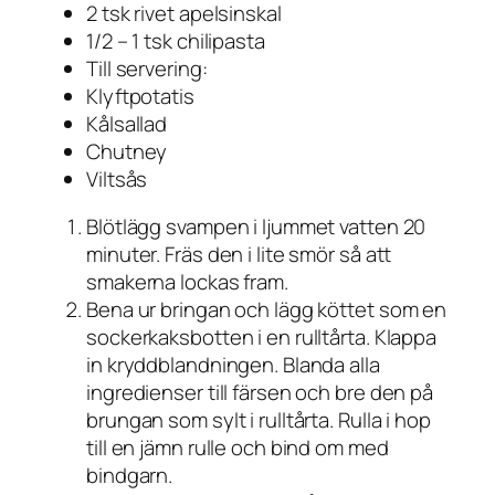
2 tsk rivet apelsinskal
1/2 – 1 tsk chilipasta
Till servering:
Klyftpotatis
Kålsallad
Chutney
Viltsås
Blötlägg svampen i ljummet vatten 20
minuter. Fräs den i lite smör så att
smakerna lockas fram.
Bena ur bringan och lägg köttet som en
sockerkaksbotten i en rulltårta. Klappa
in kryddblandningen. Blanda alla
ingredienser till färsen och bre den på
brungan som sylt i rulltårta. Rulla i hop
till en jämn rulle och bind om med
bindgarn.