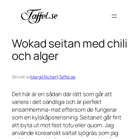
Hoppa
till
innehåll
Wokad seitan med chili
och alger
Skrivet av
Margit Richert
i
Taffel.se
Det här är en sådan där rätt som går att
variera i det oändliga och är perfekt
ensamhemma-mat eftersom de fungerar
som en kylskåpsrensning. Seitanet går fint
att byta ut mot fast tofu eller quorn. Jag
använde koreanskt saltat sjögräs som jag