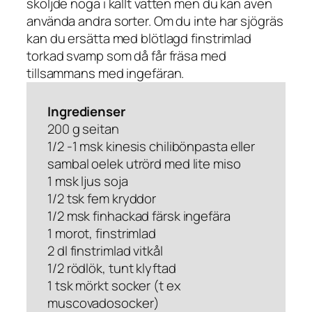
sköljde noga i kallt vatten men du kan även
använda andra sorter. Om du inte har sjögräs
kan du ersätta med blötlagd finstrimlad
torkad svamp som då får fräsa med
tillsammans med ingefäran.
Ingredienser
200 g seitan
1/2 -1 msk kinesis chilibönpasta eller
sambal oelek utrörd med lite miso
1 msk ljus soja
1/2 tsk fem kryddor
1/2 msk finhackad färsk ingefära
1 morot, finstrimlad
2 dl finstrimlad vitkål
1/2 rödlök, tunt klyftad
1 tsk mörkt socker (t ex
muscovadosocker)