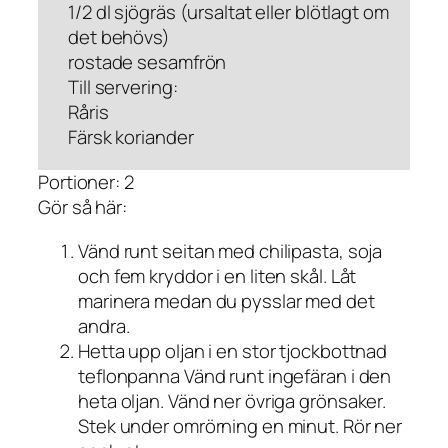
1/2 dl sjögräs (ursaltat eller blötlagt om
det behövs)
rostade sesamfrön
Till servering:
Råris
Färsk koriander
Portioner: 2
Gör så här:
Vänd runt seitan med chilipasta, soja
och fem kryddor i en liten skål. Låt
marinera medan du pysslar med det
andra.
Hetta upp oljan i en stor tjockbottnad
teflonpanna Vänd runt ingefäran i den
heta oljan. Vänd ner övriga grönsaker.
Stek under omrörning en minut. Rör ner