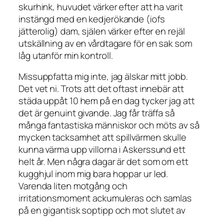
skurhink, huvudet värker efter att ha varit
instängd med en kedjerökande (iofs
jätterolig) dam, själen värker efter en rejäl
utskällning av en vårdtagare för en sak som
låg utanför min kontroll.
Missuppfatta mig inte, jag älskar mitt jobb.
Det vet ni. Trots att det oftast innebär att
städa uppåt 10 hem på en dag tycker jag att
det är genuint givande. Jag får träffa så
många fantastiska människor och möts av så
mycken tacksamhet att spillvärmen skulle
kunna värma upp villorna i Askerssund ett
helt år. Men några dagar är det som om ett
kugghjul inom mig bara hoppar ur led.
Varenda liten motgång och
irritationsmoment ackumuleras och samlas
på en gigantisk soptipp och mot slutet av