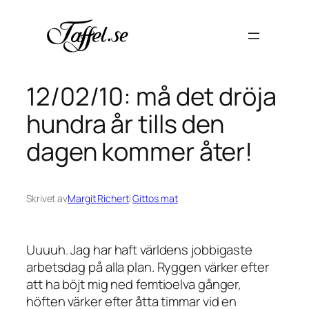
Hoppa
till
innehåll
12/02/10: må det dröja
hundra år tills den
dagen kommer åter!
Skrivet av
Margit Richert
i
Gittos mat
Uuuuh. Jag har haft världens jobbigaste
arbetsdag på alla plan. Ryggen värker efter
att ha böjt mig ned femtioelva gånger,
höften värker efter åtta timmar vid en