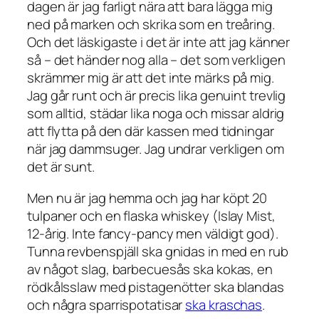
dagen är jag farligt nära att bara lägga mig
ned på marken och skrika som en treåring.
Och det läskigaste i det är inte att jag känner
så – det händer nog alla – det som verkligen
skrämmer mig är att
det inte märks på mig
.
Jag går runt och är precis lika genuint trevlig
som alltid, städar lika noga och missar aldrig
att flytta på den där kassen med tidningar
när jag dammsuger. Jag undrar verkligen om
det är sunt.
Men nu är jag hemma och jag har köpt 20
tulpaner och en flaska whiskey (Islay Mist,
12-årig. Inte fancy-pancy men väldigt god).
Tunna revbenspjäll ska gnidas in med en rub
av något slag, barbecuesås ska kokas, en
rödkålsslaw med pistagenötter ska blandas
och några sparrispotatisar
ska kraschas
.