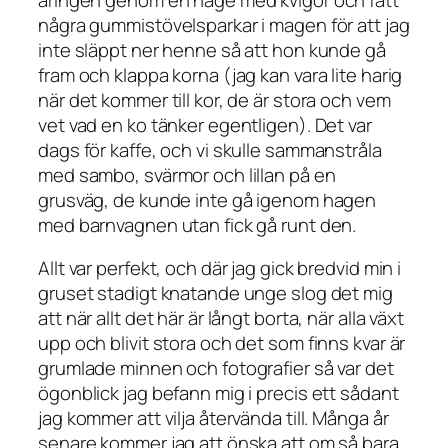
några gummistövelsparkar i magen för att jag
inte släppt ner henne så att hon kunde gå
fram och klappa korna (jag kan vara lite harig
när det kommer till kor, de är stora och vem
vet vad en ko tänker egentligen). Det var
dags för kaffe, och vi skulle sammanstråla
med sambo, svärmor och lillan på en
grusväg, de kunde inte gå igenom hagen
med barnvagnen utan fick gå runt den.
Allt var perfekt, och där jag gick bredvid min i
gruset stadigt knatande unge slog det mig
att när allt det här är långt borta, när alla växt
upp och blivit stora och det som finns kvar är
grumlade minnen och fotografier så var det
ögonblick jag befann mig i precis ett sådant
jag kommer att vilja återvända till. Många år
senare kommer jag att önska att om så bara