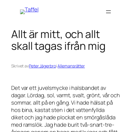
Hoppa
till
innehåll
Allt är mitt, och allt
skall tagas ifrån mig
Skrivet av
Peter Jägerbro
i
Allemansrätter
Det var ett juvelsmycke i halsbandet av
dagar. Lördag, sol, varmt, svalt, grönt, vår och
sommar, allt på en gång. Vi hade hälsat på
hos bina, kastat sten i det vattenfyllda
diket och jag hade plockat en smörgåslåda
med ramslök. Jag hade burit två-snart-tre-
åringen genom en hage med kvigor och fått