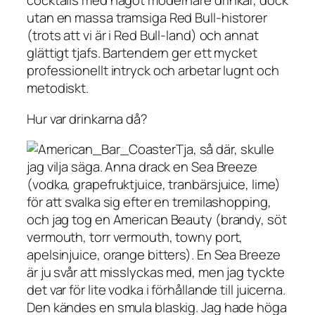
cocktails med något modernare drinkar, dock
utan en massa tramsiga Red Bull-historer
(trots att vi är i Red Bull-land) och annat
glättigt tjafs. Bartendern ger ett mycket
professionellt intryck och arbetar lugnt och
metodiskt.
Hur var drinkarna då?
Tja, så där, skulle
jag vilja säga. Anna drack en Sea Breeze
(vodka, grapefruktjuice, tranbärsjuice, lime)
för att svalka sig efter en tremilashopping,
och jag tog en American Beauty (brandy, söt
vermouth, torr vermouth, towny port,
apelsinjuice, orange bitters). En Sea Breeze
är ju svår att misslyckas med, men jag tyckte
det var för lite vodka i förhållande till juicerna.
Den kändes en smula blaskig. Jag hade höga