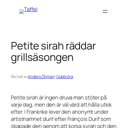
Hoppa
till
innehåll
Petite sirah räddar
grillsäsongen
Skrivet av
Anders Öhman
i
Gubbröra
Petite sirah
är ingen druva man stöter på
varje dag, men den är väl värd att hålla utkik
efter. I Frankrike lever den anonymt under
artistnamnet
durif
efter François Durif som
skapade den genom att korsa syrah och den