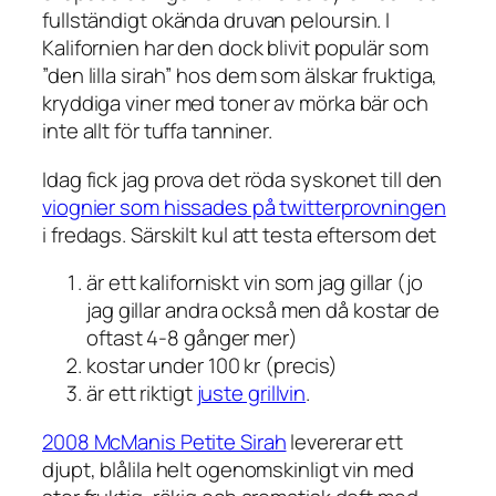
fullständigt okända druvan
peloursin
. I
Kalifornien har den dock blivit populär som
”den lilla sirah” hos dem som älskar fruktiga,
kryddiga viner med toner av mörka bär och
inte allt för tuffa tanniner.
Idag fick jag prova det röda syskonet till den
viognier som hissades på twitterprovningen
i fredags. Särskilt kul att testa eftersom det
är ett kaliforniskt vin som jag gillar (jo
jag gillar andra också men då kostar de
oftast 4-8 gånger mer)
kostar under 100 kr (precis)
är ett riktigt
juste grillvin
.
2008 McManis Petite Sirah
levererar ett
djupt, blålila helt ogenomskinligt vin med