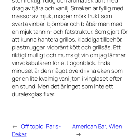
stor fruktig, rökig och aromatisk doft med
drag av tjära och vanilj. Smaken är fyllig med
massor av mjuk, mogen mörk frukt som
svarta vinbär, björnbär och blåbär men med
en mjuk tannin- och fatstruktur. Som gjort för
att kunna hantera grillos, kladdiga tillbehör,
plastmuggar, vidbränt kött och grillsås. Ett
riktigt mulligt och mumsigt vin om jag lämnar
vinvokabulären för ett ögonblick. Enda
minuset är den något överdrivna eken som
ger en lite kvalmig vaniljton i vinglaset efter
en stund. Men det är inget som inte ett
duralexglas fixar.
←
Off topic: Paris-
American Bar, Wien
Dakar
→