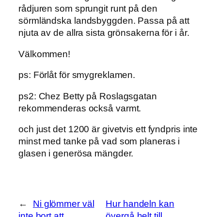
rådjuren som sprungit runt på den
sörmländska landsbyggden. Passa på att
njuta av de allra sista grönsakerna för i år.
Välkommen!
ps: Förlåt för smygreklamen.
ps2: Chez Betty på Roslagsgatan
rekommenderas också varmt.
och just det 1200 är givetvis ett fyndpris inte
minst med tanke på vad som planeras i
glasen i generösa mängder.
←
Ni glömmer väl
Hur handeln kan
inte bort att
övergå helt till