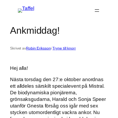
Hoppa
till
innehåll
Ankmiddag!
Skrivet av
Robin Eriksson
i
Tryne till knorr
Hej alla!
Nästa torsdag den 27:e oktober anordnas
ett alldeles särskilt specialevent på Mistral.
De biodynamiska pionjärerna,
grönsaksgudarna, Harald och Sonja Speer
utanför Gnesta försåg oss igår med sex
stycken utomordentligt vackra ankor. Nu