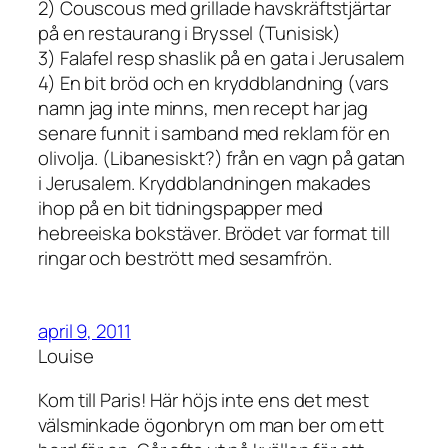
2) Couscous med grillade havskräftstjärtar
på en restaurang i Bryssel (Tunisisk)
3) Falafel resp shaslik på en gata i Jerusalem
4) En bit bröd och en kryddblandning (vars
namn jag inte minns, men recept har jag
senare funnit i samband med reklam för en
olivolja. (Libanesiskt?) från en vagn på gatan
i Jerusalem. Kryddblandningen makades
ihop på en bit tidningspapper med
hebreeiska bokstäver. Brödet var format till
ringar och bestrött med sesamfrön.
april 9, 2011
Louise
Kom till Paris! Här höjs inte ens det mest
välsminkade ögonbryn om man ber om ett