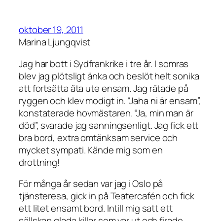
oktober 19, 2011
Marina Ljungqvist
Jag har bott i Sydfrankrike i tre år. I somras
blev jag plötsligt änka och beslöt helt sonika
att fortsätta äta ute ensam. Jag rätade på
ryggen och klev modigt in. “Jaha ni är ensam”,
konstaterade hovmästaren. “Ja, min man är
död”, svarade jag sanningsenligt. Jag fick ett
bra bord, extra omtänksam service och
mycket sympati. Kände mig som en
drottning!
För många år sedan var jag i Oslo på
tjänsteresa, gick in på Teatercafén och fick
ett litet ensamt bord. Intill mig satt ett
sällskap glada killar som var ut och firade