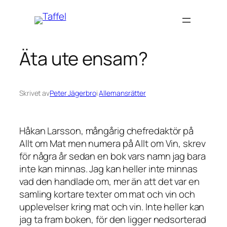
Hoppa
till
innehåll
Äta ute ensam?
Skrivet av
Peter Jägerbro
i
Allemansrätter
Håkan Larsson, mångårig chefredaktör på
Allt om Mat men numera på Allt om Vin, skrev
för några år sedan en bok vars namn jag bara
inte kan minnas. Jag kan heller inte minnas
vad den handlade om, mer än att det var en
samling kortare texter om mat och vin och
upplevelser kring mat och vin. Inte heller kan
jag ta fram boken, för den ligger nedsorterad