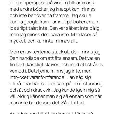
i en papperspåse på vinden tillsammans
med andra böcker jag knappt kan minnas
och inte behöver ha framme. Jag skulle
kunna googla fram namnet på boken, men
ids ärligt talat inte. Den var säkert inte dålig,
men jag minns den bara inte. Man läser så
mycket, och kan inte minnas allt.
Men en av texterna stack ut, den minns jag.
Den handlade om att äta ensam. Det var en
fin text, känsligt skriven och med ett stråk av
vemod i. Detaljerna minns jag inte, men
intrycket varar fortfarande. Han såg sig
utifrån när han satt ensam på en restaurang
och åt och drack vin. Jag kände igen mig så
väl. Aldrig känner man sig så ensam som när
man inte borde vara det. Så uttittad.
Anledningen till att jag kom att tänka på