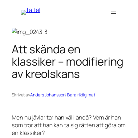
Hoppa
till
innehåll
Att skända en
klassiker – modifiering
av kreolskans
Skrivet av
Anders Johansson
i
Bara riktig mat
Men nu jävlar tar han väl i ändå? Vem är han
som tror att han kan ta sig rätten att göra om
en klassiker?