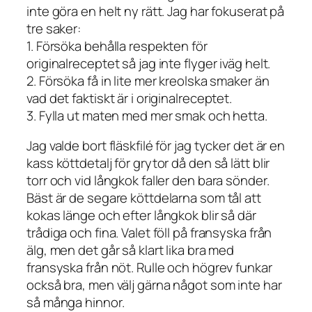
inte göra en helt ny rätt. Jag har fokuserat på
tre saker:
1. Försöka behålla respekten för
originalreceptet så jag inte flyger iväg helt.
2. Försöka få in lite mer kreolska smaker än
vad det faktiskt är i originalreceptet.
3. Fylla ut maten med mer smak och hetta.
Jag valde bort fläskfilé för jag tycker det är en
kass köttdetalj för grytor då den så lätt blir
torr och vid långkok faller den bara sönder.
Bäst är de segare köttdelarna som tål att
kokas länge och efter långkok blir så där
trådiga och fina. Valet föll på fransyska från
älg, men det går så klart lika bra med
fransyska från nöt. Rulle och högrev funkar
också bra, men välj gärna något som inte har
så många hinnor.