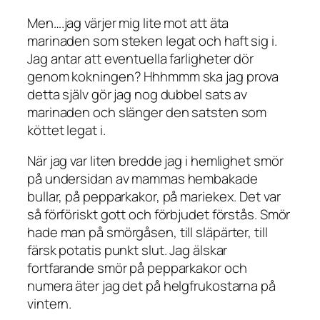
Men….jag värjer mig lite mot att äta
marinaden som steken legat och haft sig i.
Jag antar att eventuella farligheter dör
genom kokningen? Hhhmmm ska jag prova
detta själv gör jag nog dubbel sats av
marinaden och slänger den satsten som
köttet legat i.
När jag var liten bredde jag i hemlighet smör
på undersidan av mammas hembakade
bullar, på pepparkakor, på mariekex. Det var
så förföriskt gott och förbjudet förstås. Smör
hade man på smörgåsen, till släpärter, till
färsk potatis punkt slut. Jag älskar
fortfarande smör på pepparkakor och
numera äter jag det på helgfrukostarna på
vintern.