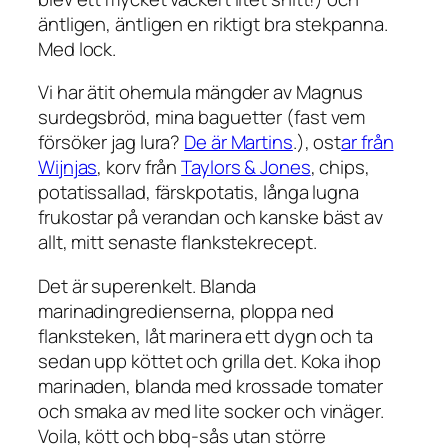
äntligen, äntligen en riktigt bra stekpanna.
Med lock.
Vi har ätit ohemula mängder av Magnus
surdegsbröd, mina baguetter (fast vem
försöker jag lura?
De är Martins
.), ost
ar från
Wijnjas
, korv från
Taylors & Jones
, chips,
potatissallad, färskpotatis, långa lugna
frukostar på verandan och kanske bäst av
allt, mitt senaste flankstekrecept.
Det är superenkelt. Blanda
marinadingredienserna, ploppa ned
flanksteken, låt marinera ett dygn och ta
sedan upp köttet och grilla det. Koka ihop
marinaden, blanda med krossade tomater
och smaka av med lite socker och vinäger.
Voila, kött och bbq-sås utan större