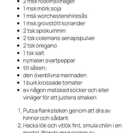
2 msk rödvinsvinäger
1 msk mörk soja
1 msk worchestershiresås
1 msk grovstött koriander
2 tsk spiskummin
2 tsk colemans senapspulver
2 tsk oregano
1 tsk salt
nymalen svartpeppar
till såsen:
den överblivna marinaden
1 burk krossade tomater
ev någon matsked socker och eller
vinäger för att justera smaken
Putsa flanksteken genom att dra av
hinnor och sådant.
Hacka lök och vitlök fint, smula chilin i en
mortel. Blanda med resten av