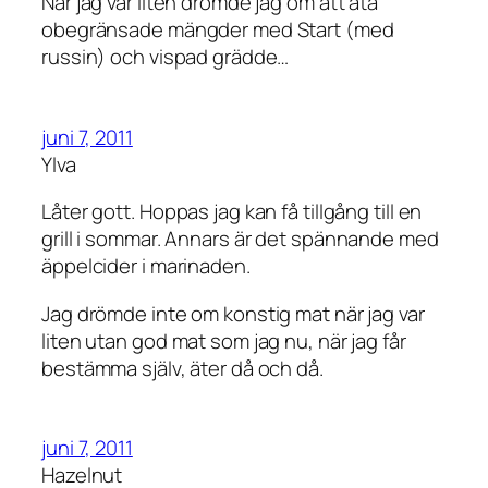
När jag var liten drömde jag om att äta
obegränsade mängder med Start (med
russin) och vispad grädde…
juni 7, 2011
Ylva
Låter gott. Hoppas jag kan få tillgång till en
grill i sommar. Annars är det spännande med
äppelcider i marinaden.
Jag drömde inte om konstig mat när jag var
liten utan god mat som jag nu, när jag får
bestämma själv, äter då och då.
juni 7, 2011
Hazelnut