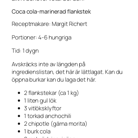
Coca cola-marinerad flankstek
Receptmakare: Margit Richert
Portioner: 4-6 hungriga
Tid: 1 dygn
Avskräcks inte av längden på
ingredienslistan, det här är lättlagat. Kan du
öppna burkar kan du laga det här.
2 flankstekar (ca 1 kg)
1 liten gul lök
3 vitlöksklyftor
1 torkad anchochili
2 chipotle (gärna morita)
1 burk cola