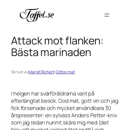
Hoppa
till
innehåll
Attack mot flanken:
Bästa marinaden
Skrivet av
Margit Richert
i
Gittos mat
I helgen har svärföräldrarna varit på
efterlängtat besök. God mat, gott vin och jag
fick försenade och mycket användbara 30
årspresenter: en sylvass Anders Petter-kniv
som jag redan hunnit skära mig med (det
blev ett mycket vackert litet snitt!) och