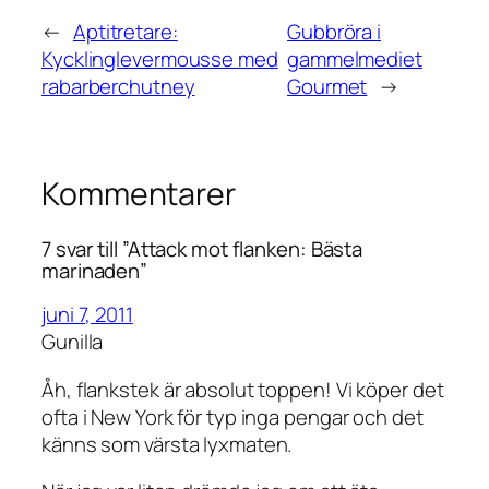
←
Aptitretare:
Gubbröra i
Kycklinglevermousse med
gammelmediet
rabarberchutney
Gourmet
→
Kommentarer
7 svar till ”Attack mot flanken: Bästa
marinaden”
juni 7, 2011
Gunilla
Åh, flankstek är absolut toppen! Vi köper det
ofta i New York för typ inga pengar och det
känns som värsta lyxmaten.