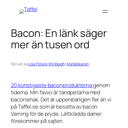
Hoppa
till
innehåll
Bacon: En länk säger
mer än tusen ord
Skrivet av
Lisa Förare Winbladh
i
Matälskaren
20 konstigaste baconprodukterna
genom
tiderna. Min favvo är tandpetarna med
baconsmak. Det är uppenbarligen fler än vi
på Taffel.se som är besatta av bacon.
Varning för de pryda: Lättklädda damer
förekommer på sajten.