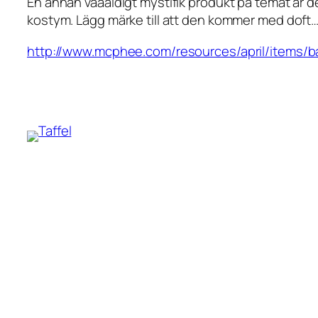
En annan väääldigt mystifik produkt på temat är d
kostym. Lägg märke till att den kommer med doft
http://www.mcphee.com/resources/april/items/b