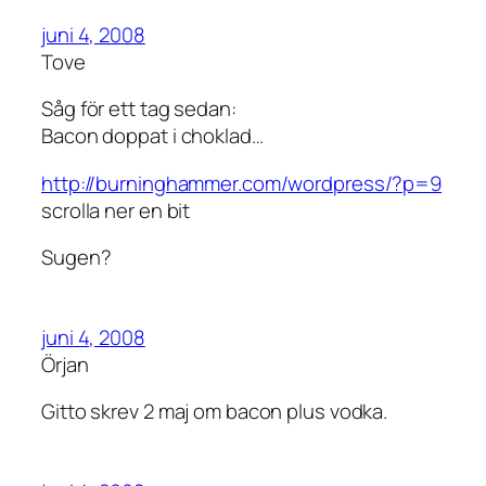
juni 4, 2008
Tove
Såg för ett tag sedan:
Bacon doppat i choklad…
http://burninghammer.com/wordpress/?p=9
scrolla ner en bit
Sugen?
juni 4, 2008
Örjan
Gitto skrev 2 maj om bacon plus vodka.