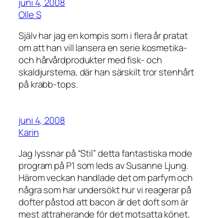
juni 4, 2008
Olle S
Själv har jag en kompis som i flera år pratat
om att han vill lansera en serie kosmetika-
och hårvårdprodukter med fisk- och
skaldjurstema, där han särskilt tror stenhårt
på krabb-tops.
juni 4, 2008
Karin
Jag lyssnar på “Stil” detta fantastiska mode
program på P1 som leds av Susanne Ljung.
Härom veckan handlade det om parfym och
några som har undersökt hur vi reagerar på
dofter påstod att bacon är det doft som är
mest attraherande för det motsatta könet,