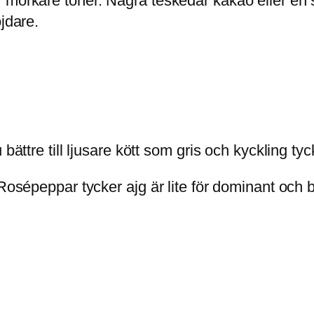
 mörkare toner. Några teskedar kakao eller en s
jdare.
bättre till ljusare kött som gris och kyckling tyc
 Rosépeppar tycker ajg är lite för dominant och