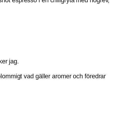
hot espresso i en chiligryta med högrev,
ker jag.
 blommigt vad gäller aromer och föredrar