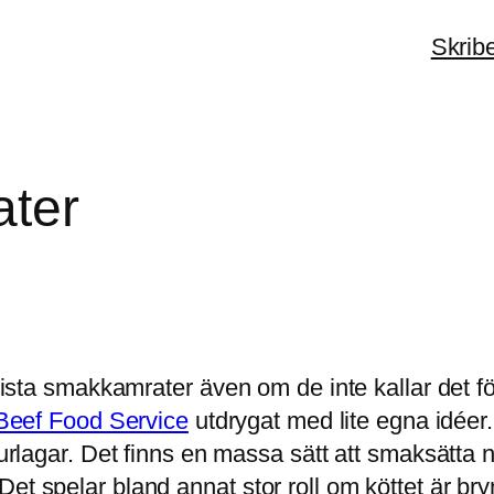
Skrib
ater
lista smakkamrater även om de inte kallar det för 
Beef Food Service
utdrygat med lite egna idée
aturlagar. Det finns en massa sätt att smaksätta
t spelar bland annat stor roll om köttet är brynt