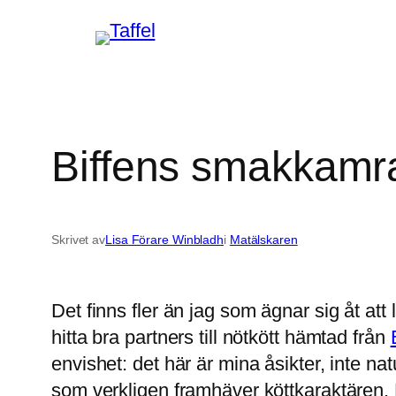
Hoppa
till
innehåll
Biffens smakkamr
Skrivet av
Lisa Förare Winbladh
i
Matälskaren
Det finns fler än jag som ägnar sig åt att 
hitta bra partners till nötkött hämtad från
envishet: det här är mina åsikter, inte n
som verkligen framhäver köttkaraktären. De