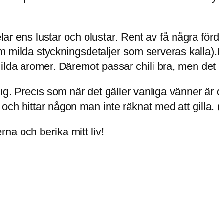
elar ens lustar och olustar. Rent av få några för
tom milda styckningsdetaljer som serveras kalla).
ilda aromer. Däremot passar chili bra, men det är
sig. Precis som när det gäller vanliga vänner är
ch hittar någon man inte räknat med att gilla. 
na och berika mitt liv!