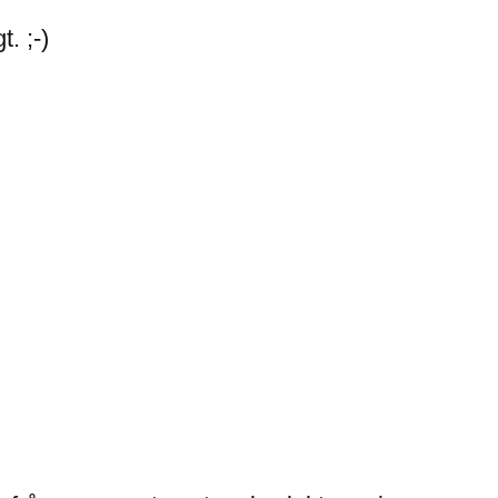
. ;-)