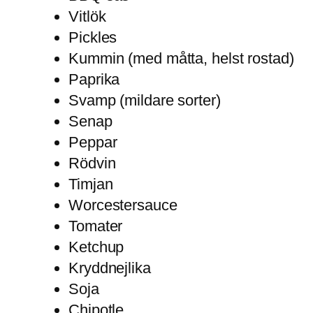
Vitlök
Pickles
Kummin (med måtta, helst rostad)
Paprika
Svamp (mildare sorter)
Senap
Peppar
Rödvin
Timjan
Worcestersauce
Tomater
Ketchup
Kryddnejlika
Soja
Chipotle