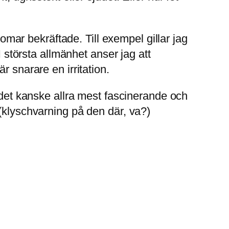
domar bekräftade. Till exempel gillar jag
I största allmänhet anser jag att
 snarare en irritation.
 det kanske allra mest fascinerande och
(klyschvarning på den där, va?)