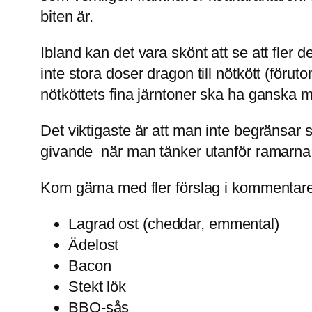
biten är.
Ibland kan det vara skönt att se att fler d
inte stora doser dragon till nötkött (föru
nötköttets fina järntoner ska ha ganska m
Det viktigaste är att man inte begränsar 
givande när man tänker utanför ramarna o
Kom gärna med fler förslag i kommentarer
Lagrad ost (cheddar, emmental)
Ädelost
Bacon
Stekt lök
BBQ-sås