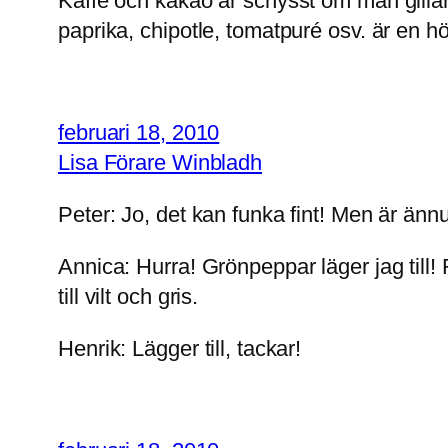
Kaffe och kakao är schysst om man gillar
paprika, chipotle, tomatpuré osv. är en hö
februari 18, 2010
Lisa Förare Winbladh
Peter: Jo, det kan funka fint! Men är ännu 
Annica: Hurra! Grönpeppar läger jag till!
till vilt och gris.
Henrik: Lägger till, tackar!