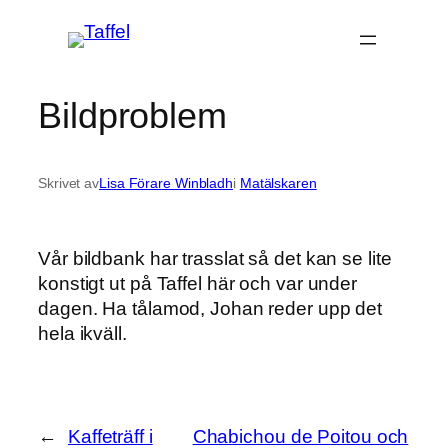
Hoppa
till
innehåll
Bildproblem
Skrivet av
Lisa Förare Winbladh
i
Matälskaren
Vår bildbank har trasslat så det kan se lite
konstigt ut på Taffel här och var under
dagen. Ha tålamod, Johan reder upp det
hela ikväll.
←
Kaffeträff i
Chabichou de Poitou och