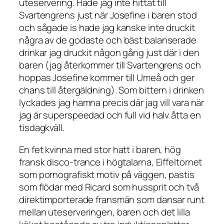
uteservering. Hade jag inte hittat till
Svartengrens just när Josefine i baren stod
och sågade is hade jag kanske inte druckit
några av de godaste och bäst balanserade
drinkar jag druckit någon gång just där i den
baren (jag återkommer till Svartengrens och
hoppas Josefine kommer till Umeå och ger
chans till återgäldning). Som bittern i drinken
lyckades jag hamna precis där jag vill vara när
jag är superspeedad och full vid halv åtta en
tisdagkväll.
En fet kvinna med stor hatt i baren, hög
fransk disco-trance i högtalarna, Eiffeltornet
som pornografiskt motiv på väggen, pastis
som flödar med Ricard som hussprit och två
direktimporterade fransmän som dansar runt
mellan uteserveringen, baren och det lilla