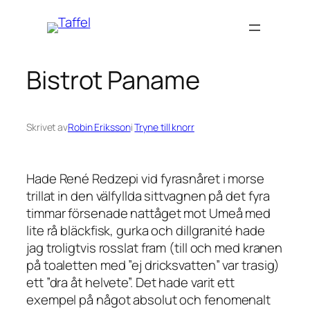
Hoppa
till
innehåll
Bistrot Paname
Skrivet av
Robin Eriksson
i
Tryne till knorr
Hade René Redzepi vid fyrasnåret i morse
trillat in den välfyllda sittvagnen på det fyra
timmar försenade nattåget mot Umeå med
lite rå bläckfisk, gurka och dillgranité hade
jag troligtvis rosslat fram (till och med kranen
på toaletten med ”ej dricksvatten” var trasig)
ett ”dra åt helvete”. Det hade varit ett
exempel på något absolut och fenomenalt