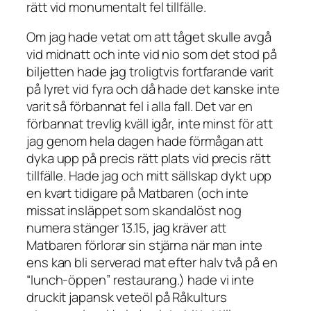
rätt vid monumentalt fel tillfälle.
Om jag hade vetat om att tåget skulle avgå
vid midnatt och inte vid nio som det stod på
biljetten hade jag troligtvis fortfarande varit
på lyret vid fyra och då hade det kanske inte
varit så förbannat fel i alla fall. Det var en
förbannat trevlig kväll igår, inte minst för att
jag genom hela dagen hade förmågan att
dyka upp på precis rätt plats vid precis rätt
tillfälle. Hade jag och mitt sällskap dykt upp
en kvart tidigare på Matbaren (och inte
missat insläppet som skandalöst nog
numera stänger 13.15, jag kräver att
Matbaren förlorar sin stjärna när man inte
ens kan bli serverad mat efter halv två på en
“lunch-öppen” restaurang.) hade vi inte
druckit japansk veteöl på Råkulturs