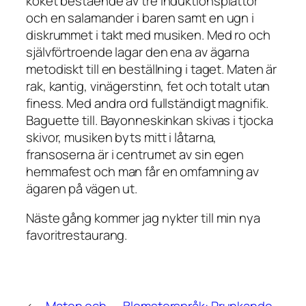
köket bestående av tre induktionsplattor
och en salamander i baren samt en ugn i
diskrummet i takt med musiken. Med ro och
självförtroende lagar den ena av ägarna
metodiskt till en beställning i taget. Maten är
rak, kantig, vinägerstinn, fet och totalt utan
finess. Med andra ord fullständigt magnifik.
Baguette till. Bayonneskinkan skivas i tjocka
skivor, musiken byts mitt i låtarna,
fransoserna är i centrumet av sin egen
hemmafest och man får en omfamning av
ägaren på vägen ut.
Näste gång kommer jag nykter till min nya
favoritrestaurang.
←
Maten och
Blomsterspråk: Prunkande