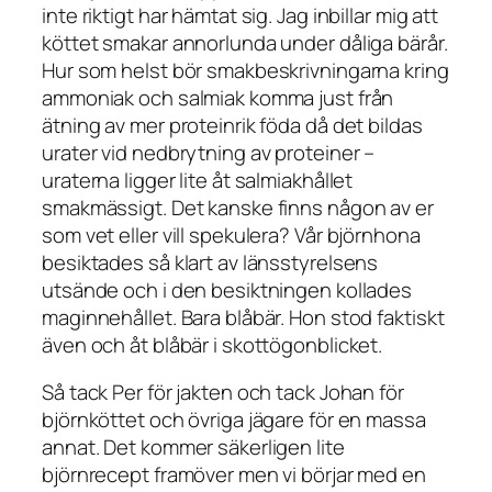
inte riktigt har hämtat sig. Jag inbillar mig att
köttet smakar annorlunda under dåliga bärår.
Hur som helst bör smakbeskrivningarna kring
ammoniak och salmiak komma just från
ätning av mer proteinrik föda då det bildas
urater vid nedbrytning av proteiner –
uraterna ligger lite åt salmiakhållet
smakmässigt. Det kanske finns någon av er
som vet eller vill spekulera? Vår björnhona
besiktades så klart av länsstyrelsens
utsände och i den besiktningen kollades
maginnehållet. Bara blåbär. Hon stod faktiskt
även och åt blåbär i skottögonblicket.
Så tack Per för jakten och tack Johan för
björnköttet och övriga jägare för en massa
annat. Det kommer säkerligen lite
björnrecept framöver men vi börjar med en