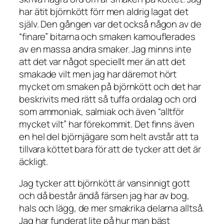
har ätit björnkött förr men aldrig lagat det
själv. Den gången var det också någon av de
“finare” bitarna och smaken kamouflerades
av en massa andra smaker. Jag minns inte
att det var något speciellt mer än att det
smakade vilt men jag har däremot hört
mycket om smaken på björnkött och det har
beskrivits med rätt så tuffa ordalag och ord
som ammoniak, salmiak och även “alltför
mycket vilt” har förekommit. Det finns även
en hel del björnjägare som helt avstår att ta
tillvara köttet bara för att de tycker att det är
äckligt.
Jag tycker att björnkött är vansinnigt gott
och då består ändå färsen jag har av bog,
hals och lägg, de mer smakrika delarna alltså.
Jag har funderat lite på hur man bäst