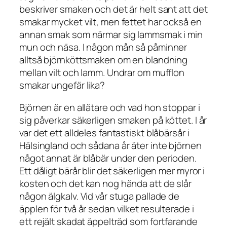
beskriver smaken och det är helt sant att det
smakar mycket vilt, men fettet har också en
annan smak som närmar sig lammsmak i min
mun och näsa. I någon mån så påminner
alltså björnköttsmaken om en blandning
mellan vilt och lamm. Undrar om mufflon
smakar ungefär lika?
Björnen är en allätare och vad hon stoppar i
sig påverkar säkerligen smaken på köttet. I år
var det ett alldeles fantastiskt blåbärsår i
Hälsingland och sådana år äter inte björnen
något annat är blåbär under den perioden.
Ett dåligt bärår blir det säkerligen mer myror i
kosten och det kan nog hända att de slår
någon älgkalv. Vid vår stuga pallade de
äpplen för två år sedan vilket resulterade i
ett rejält skadat äppelträd som fortfarande