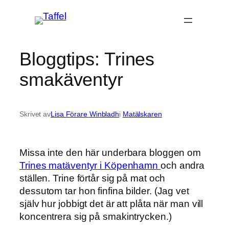
Hoppa
till
innehåll
Bloggtips: Trines
smakäventyr
Skrivet av
Lisa Förare Winbladh
i
Matälskaren
Missa inte den här underbara bloggen om
Trines matäventyr i Köpenhamn
och andra
ställen. Trine förtår sig på mat och
dessutom tar hon finfina bilder. (Jag vet
själv hur jobbigt det är att plåta när man vill
koncentrera sig på smakintrycken.)