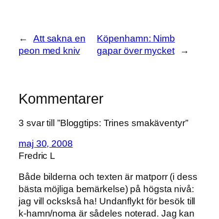
←
Att sakna en
Köpenhamn: Nimb
peon med kniv
gapar över mycket
→
Kommentarer
3 svar till ”Bloggtips: Trines smakäventyr”
maj 30, 2008
Fredric L
Både bilderna och texten är matporr (i dess
bästa möjliga bemärkelse) på högsta nivå:
jag vill ockskså ha! Undanflykt för besök till
k-hamn/noma är sådeles noterad. Jag kan