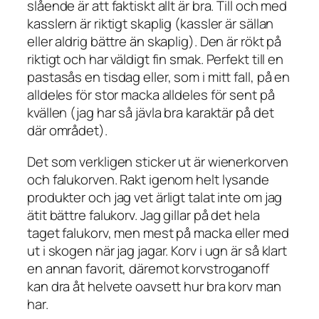
slående är att faktiskt allt är bra. Till och med
kasslern är riktigt skaplig (kassler är sällan
eller aldrig bättre än skaplig). Den är rökt på
riktigt och har väldigt fin smak. Perfekt till en
pastasås en tisdag eller, som i mitt fall, på en
alldeles för stor macka alldeles för sent på
kvällen (jag har så jävla bra karaktär på det
där området).
Det som verkligen sticker ut är wienerkorven
och falukorven. Rakt igenom helt lysande
produkter och jag vet ärligt talat inte om jag
ätit bättre falukorv. Jag gillar på det hela
taget falukorv, men mest på macka eller med
ut i skogen när jag jagar. Korv i ugn är så klart
en annan favorit, däremot korvstroganoff
kan dra åt helvete oavsett hur bra korv man
har.