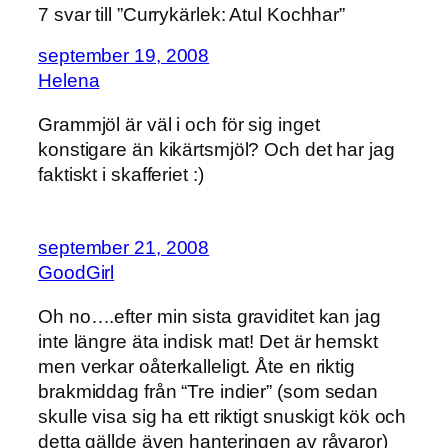
7 svar till ”Currykärlek: Atul Kochhar”
september 19, 2008
Helena
Grammjöl är väl i och för sig inget
konstigare än kikärtsmjöl? Och det har jag
faktiskt i skafferiet :)
september 21, 2008
GoodGirl
Oh no….efter min sista graviditet kan jag
inte längre äta indisk mat! Det är hemskt
men verkar oåterkalleligt. Åte en riktig
brakmiddag från “Tre indier” (som sedan
skulle visa sig ha ett riktigt snuskigt kök och
detta gällde även hanteringen av råvaror)