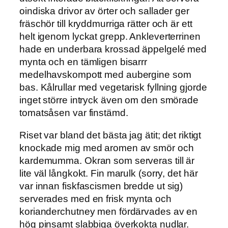
oindiska drivor av örter och sallader ger
fräschör till kryddmurriga rätter och är ett
helt igenom lyckat grepp. Ankleverterrinen
hade en underbara krossad äppelgelé med
mynta och en tämligen bisarrr
medelhavskompott med aubergine som
bas. Kålrullar med vegetarisk fyllning gjorde
inget större intryck även om den smörade
tomatsåsen var finstämd.
Riset var bland det bästa jag ätit; det riktigt
knockade mig med aromen av smör och
kardemumma. Okran som serveras till är
lite väl långkokt. Fin marulk (sorry, det här
var innan fiskfascismen bredde ut sig)
serverades med en frisk mynta och
korianderchutney men fördärvades av en
hög pinsamt slabbiga överkokta nudlar.