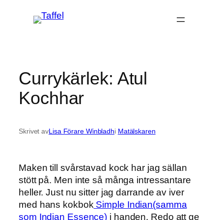
Hoppa
till
innehåll
Currykärlek: Atul
Kochhar
Skrivet av
Lisa Förare Winbladh
i
Matälskaren
Maken till svårstavad kock har jag sällan
stött på. Men inte så många intressantare
heller. Just nu sitter jag darrande av iver
med hans kokbok
Simple Indian(samma
som Indian Essence)
i handen. Redo att ge