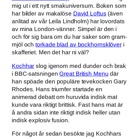
mig ut i ett nytt smakuniversum. Boken som
har bilder av makalöse
David Loftus
(även
anlitad av vår Leila Lindholm) har lovordats
av mina London-vänner. Simpel är den i
och för sig bara om du har saker som gram-
mjöl och
torkade blad av bockhornsklöver
i
skafferiet. Men det har ni väl?
Kochhar
slog igenom med dunder och brak
i BBC-satsningen
Great British Menu
där
han spöade den populäre tevekocken Gary
Rhodes. Hans triumfer startade en
animerad debatt om huruvida indisk mat
kunde vara riktigt brittisk. Fast hans mat är
å andra sidan inte riktigt indisk heller utan
indisk explosiv fusion.
För något år sedan besökte jag Kochhars