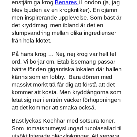
enstjärniga krog
Benares
i London (ja, jag
blev bjuden av en krogkritiker). En ojämn
men inspirerande upplevelse. Som bäst är
det kryddmagi men ibland är det en
slumpvandring mellan olika ingredienser
från hela klotet.
På hans krog … Nej, nej krog var helt fel
ord. Vi börjar om. Etablissemang passar
bättre för den gigantiska lokalen där hallen
känns som en lobby. Bara dörren med
massivt mörkt trä får dig att förstå att det
kommer att kosta. Men kryddångorna som
letat sig ner i entrén väcker förhoppningen
att det kommer att smaka också.
Bäst lyckas Kochhar med sötsura toner.
Som tomatshutneyslungad rucolasallad till
utsökt friterade bläckfiskringar. Att servera