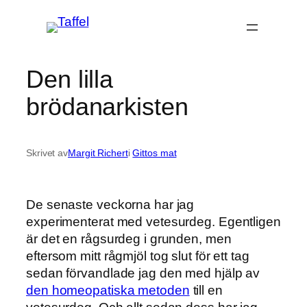
Hoppa
till
innehåll
Den lilla
brödanarkisten
Skrivet av
Margit Richert
i
Gittos mat
De senaste veckorna har jag
experimenterat med vetesurdeg. Egentligen
är det en rågsurdeg i grunden, men
eftersom mitt rågmjöl tog slut för ett tag
sedan förvandlade jag den med hjälp av
den homeopatiska metoden
till en