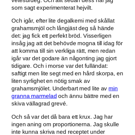
vetesurdeg. Och allt sedan dess har jag
som sagt experimenterat hejvilt.
Och igår, efter lite degalkemi med skållat
grahamsmjöl och långjäst deg så hände
det: jag fick ett perfekt bröd. Visserligen
insåg jag att det behövde mogna till idag för
att komma till sin verkliga rätt, men redan
igår var det godare än någonting jag gjort
tidigare. Och i morse var det fulländat:
saftigt men lite segt med en hård skorpa, en
liten syrlighet en nötig smak av
grahamsmjölet. Underbart med lite av
min
granna marmelad
och ännu bättre med en
skiva vällagrad grevé.
Och så var det då bara ett krux. Jag har
ingen aning om proportionerna. Jag skulle
inte kunna skriva ned receptet under