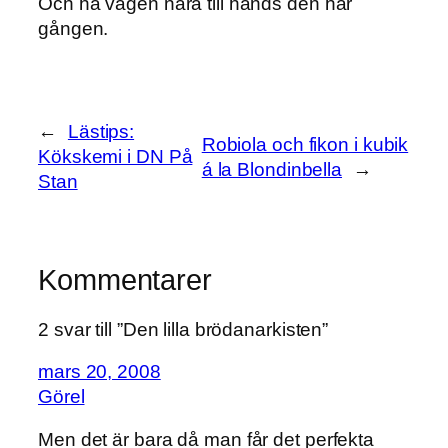
Och ha vågen nära till hands den här
gången.
←
Lästips:
Robiola och fikon i kubik
Kökskemi i DN På
á la Blondinbella
→
Stan
Kommentarer
2 svar till ”Den lilla brödanarkisten”
mars 20, 2008
Görel
Men det är bara då man får det perfekta