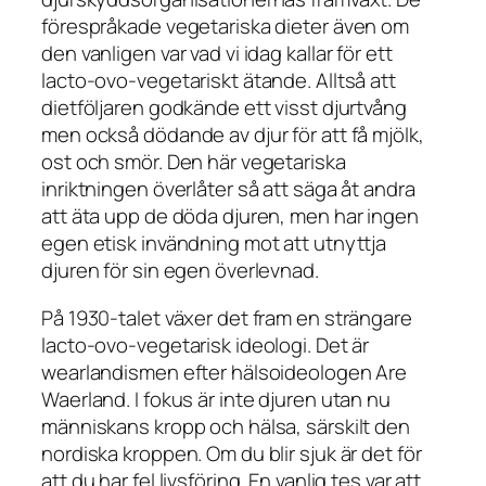
förespråkade vegetariska dieter även om
den vanligen var vad vi idag kallar för ett
lacto-ovo-vegetariskt ätande. Alltså att
dietföljaren godkände ett visst djurtvång
men också dödande av djur för att få mjölk,
ost och smör. Den här vegetariska
inriktningen överlåter så att säga åt andra
att äta upp de döda djuren, men har ingen
egen etisk invändning mot att utnyttja
djuren för sin egen överlevnad.
På 1930-talet växer det fram en strängare
lacto-ovo-vegetarisk ideologi. Det är
wearlandismen efter hälsoideologen Are
Waerland. I fokus är inte djuren utan nu
människans kropp och hälsa, särskilt den
nordiska kroppen. Om du blir sjuk är det för
att du har fel livsföring. En vanlig tes var att