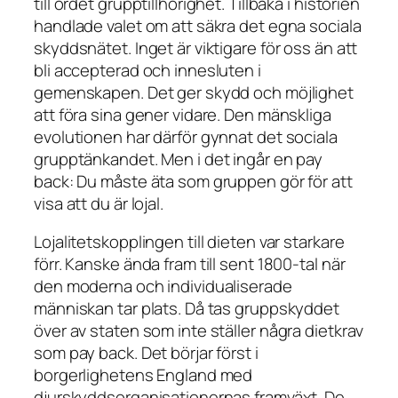
till ordet grupptillhörighet. Tillbaka i historien
handlade valet om att säkra det egna sociala
skyddsnätet. Inget är viktigare för oss än att
bli accepterad och innesluten i
gemenskapen. Det ger skydd och möjlighet
att föra sina gener vidare. Den mänskliga
evolutionen har därför gynnat det sociala
grupptänkandet. Men i det ingår en pay
back: Du måste äta som gruppen gör för att
visa att du är lojal.
Lojalitetskopplingen till dieten var starkare
förr. Kanske ända fram till sent 1800-tal när
den moderna och individualiserade
människan tar plats. Då tas gruppskyddet
över av staten som inte ställer några dietkrav
som pay back. Det börjar först i
borgerlighetens England med
djurskyddsorganisationernas framväxt. De