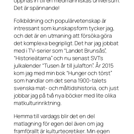
öppnas in till en medmänniskas universum.
Det är spännande!
Folkbildning och populärvetenskap är
intressant som kunskapsform tycker jag,
och det är en utmaning att försöka göra
det komplexa begripligt. Det har jag jobbat
med i TV-serier som “Landet Brunsås”,
“Historieätarna” och nu senast SVTs
julkalender “Tusen år till julafton”. År 2015
kom jag med min bok “Hunger och törst”
som handlar om det sena 1900-talets
svenska mat- och måltidshistoria, och just
jobbar jag på två nya böcker med lite olika
matkulturinriktning.
Hemma till vardags blir det en del
matlagning för egen del även om jag
framförallt är kulturteoretiker. Min egen