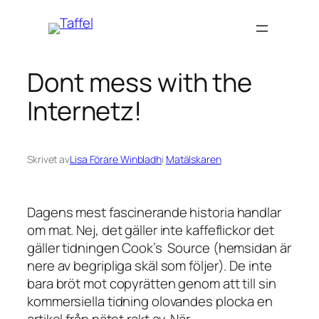
Hoppa
till
innehåll
Dont mess with the
Internetz!
Skrivet av
Lisa Förare Winbladh
i
Matälskaren
Dagens mest fascinerande historia handlar
om mat. Nej, det gäller inte kaffeflickor det
gäller tidningen Cook’s Source (hemsidan är
nere av begripliga skäl som följer). De inte
bara bröt mot copyrätten genom att till sin
kommersiella tidning olovandes plocka en
artikel från nätet rakt av. När