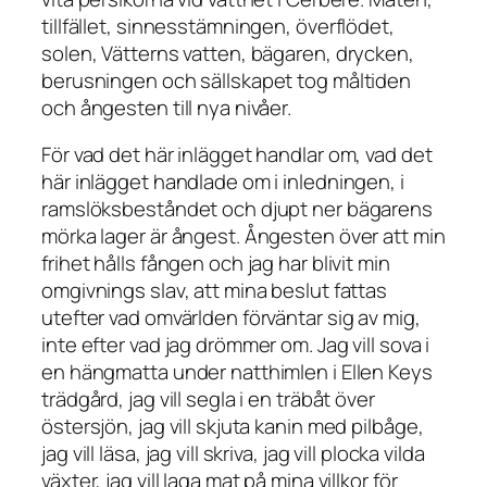
tillfället, sinnesstämningen, överflödet,
solen, Vätterns vatten, bägaren, drycken,
berusningen och sällskapet tog måltiden
och ångesten till nya nivåer.
För vad det här inlägget handlar om, vad det
här inlägget handlade om i inledningen, i
ramslöksbeståndet och djupt ner bägarens
mörka lager är ångest. Ångesten över att min
frihet hålls fången och jag har blivit min
omgivnings slav, att mina beslut fattas
utefter vad omvärlden förväntar sig av mig,
inte efter vad jag drömmer om. Jag vill sova i
en hängmatta under natthimlen i Ellen Keys
trädgård, jag vill segla i en träbåt över
östersjön, jag vill skjuta kanin med pilbåge,
jag vill läsa, jag vill skriva, jag vill plocka vilda
växter, jag vill laga mat på mina villkor för