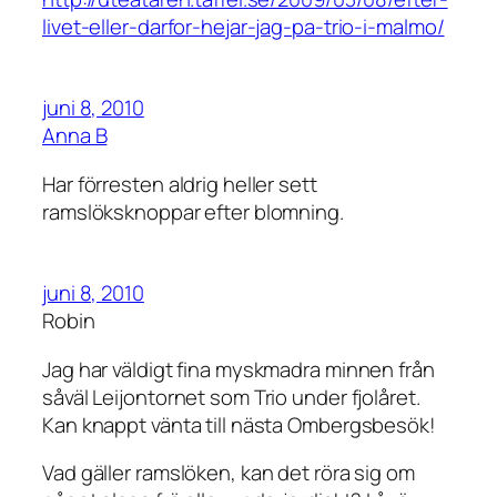
livet-eller-darfor-hejar-jag-pa-trio-i-malmo/
juni 8, 2010
Anna B
Har förresten aldrig heller sett
ramslöksknoppar efter blomning.
juni 8, 2010
Robin
Jag har väldigt fina myskmadra minnen från
såväl Leijontornet som Trio under fjolåret.
Kan knappt vänta till nästa Ombergsbesök!
Vad gäller ramslöken, kan det röra sig om