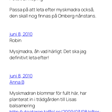
Passa på att leta efter myskmadra också,
den skall nog finnas på Omberg nånstans.
juni 8, 2010
Robin
Mysjmadra, åh vad härligt. Det ska jag
definitivt leta efter!
juni 8, 2010
Anna B
Myskmadran blommar för fullt här, har
planterat in i trädgården till Lisas
balsamering
http://uteataren.taffel.se/2009/03/08/efter-