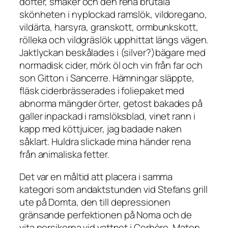
dofter, smaker och den rena brutala
skönheten i nyplockad ramslök, vildoregano,
vildärta, harsyra, granskott, ormbunkskott,
rölleka och vildgräslök upphittat längs vägen.
Jaktlyckan beskålades i (silver?)bägare med
normadisk cider, mörk öl och vin från far och
son Gitton i Sancerre. Hämningar släppte,
fläsk ciderbrässerades i foliepaket med
abnorma mängder örter, getost bakades på
galler inpackad i ramslöksblad, vinet rann i
kapp med köttjuicer, jag badade naken
såklart. Huldra slickade mina händer rena
från animaliska fetter.
Det var en måltid att placera i samma
kategori som andaktstunden vid Stefans grill
ute på Domta, den till depressionen
gränsande perfektionen på Noma och de
vita persikorna vid vattnet i Cerbère. Maten,