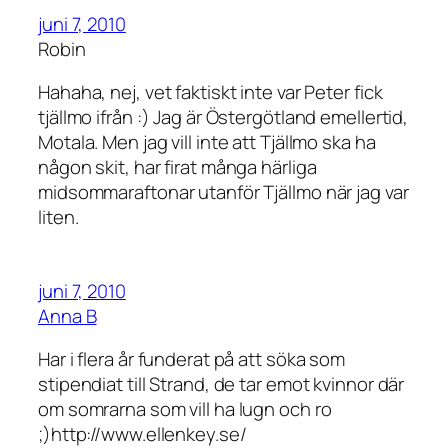
juni 7, 2010
Robin
Hahaha, nej, vet faktiskt inte var Peter fick
tjällmo ifrån :) Jag är Östergötland emellertid,
Motala. Men jag vill inte att Tjällmo ska ha
någon skit, har firat många härliga
midsommaraftonar utanför Tjällmo när jag var
liten.
juni 7, 2010
Anna B
Har i flera år funderat på att söka som
stipendiat till Strand, de tar emot kvinnor där
om somrarna som vill ha lugn och ro
;)http://www.ellenkey.se/