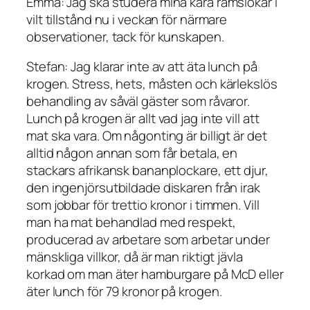
Emma: Jag ska studera mina kära ramslökar i
vilt tillstånd nu i veckan för närmare
observationer, tack för kunskapen.
Stefan: Jag klarar inte av att äta lunch på
krogen. Stress, hets, måsten och kärlekslös
behandling av såväl gäster som råvaror.
Lunch på krogen är allt vad jag inte vill att
mat ska vara. Om någonting är billigt är det
alltid någon annan som får betala, en
stackars afrikansk bananplockare, ett djur,
den ingenjörsutbildade diskaren från irak
som jobbar för trettio kronor i timmen. Vill
man ha mat behandlad med respekt,
producerad av arbetare som arbetar under
mänskliga villkor, då är man riktigt jävla
korkad om man äter hamburgare på McD eller
äter lunch för 79 kronor på krogen.