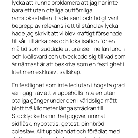
lycka att kunna proklamera att jag har inte
bara ett utan otaliga outtömliga
ramslöksställen! Hade sent och tidigt varit
begrepp av relevans i ett tillstånd av lycka
hade jag skrivit att vi blev kraftigt försenade
till vår tilltänka bas och lokalisation för en
måltid som suddade ut gränser mellan lunch
och kvällsvard och utvecklade sig till vad som
är närmast är att beskriva som en festlighet i
litet men exklusivt sällskap.
En festlighet som inte led utan i högsta grad
var i gagn av att vi uppehölls inte en utan
otaliga gånger under den i världsliga mått
blott två kilometer långa sträckan till
Stocklycke hamn, hel piggvar, rimmat
sidfläsk, nypotatis, getost, pinnbröd,
coleslaw. Allt uppblandat och förädlat med