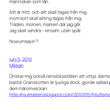
människan som lån.
Allt är mitt, och allt skall tagas från mig,
inom kort skall allting tagas från mig.
Träden, molnen, marken där jag går.
Jag skall vandra – ensam, utan spår.
Nowumsayin’?
juni 5, 2010
Mikkan
Önskar mig också ramslöksställen att vittja, därm
basta! Granskotten är ljuvliga dock, gjorde sallad 
dem häromveckan:
http://njutmaten.blogspot.com/2010/05/friluftsma