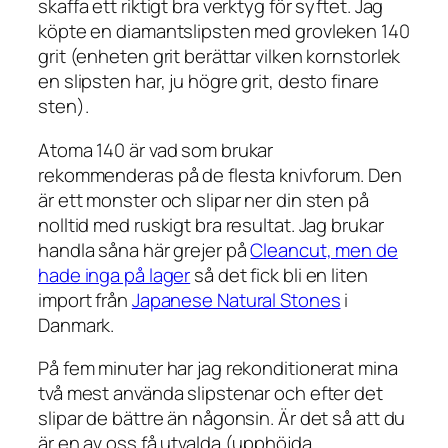
skaffa ett riktigt bra verktyg för syftet. Jag
köpte en diamantslipsten med grovleken 140
grit (enheten grit berättar vilken kornstorlek
en slipsten har, ju högre grit, desto finare
sten).
Atoma 140 är vad som brukar
rekommenderas på de flesta knivforum. Den
är ett monster och slipar ner din sten på
nolltid med ruskigt bra resultat. Jag brukar
handla såna här grejer på
Cleancut, men de
hade inga på lager
så det fick bli en liten
import från
Japanese Natural Stones
i
Danmark.
På fem minuter har jag rekonditionerat mina
två mest använda slipstenar och efter det
slipar de bättre än någonsin. Är det så att du
är en av oss få utvalda (upphöjda,