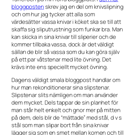
bloggposten
skrev jag en del om knivslipning
och om hur jag tycker att alla som
värdesätter vassa knivar i köket ska se till att
skaffa sig sliputrustning som funkar bra. Man
kan skicka in sina knivar till sliperier och de
kommer tillbaka vassa, dock är det väldigt
sällan de blir så vassa som du kan göra själv
på ett par våtstenar med lite övning. Det
krävs inte ens speciellt mycket övning.
Dagens väldigt smala bloggpost handlar om
hur man rekonditionerar sina slipstenar.
Slipstenar slits nämligen om man använder
dem mycket. Dels tappar de sin planhet för
man står helt enkelt och gnor mer på mitten
på dem, dels blir de “mättade” med stål, d v s
stål som man slipar bort från sina knivar
lägger sig som en smet mellan kornen och till