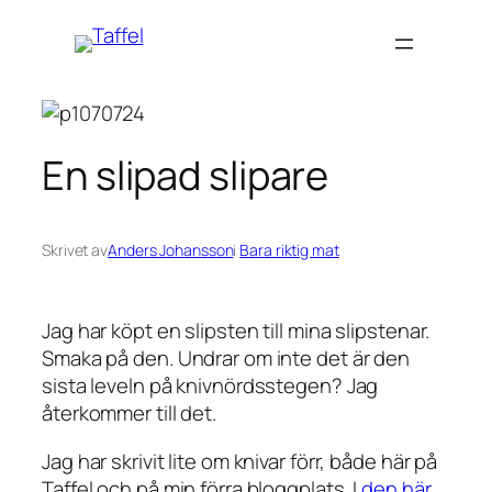
Hoppa
till
innehåll
En slipad slipare
Skrivet av
Anders Johansson
i
Bara riktig mat
Jag har köpt en slipsten till mina slipstenar.
Smaka på den. Undrar om inte det är den
sista leveln på knivnördsstegen? Jag
återkommer till det.
Jag har skrivit lite om knivar förr, både här på
Taffel och på min förra bloggplats. I
den här