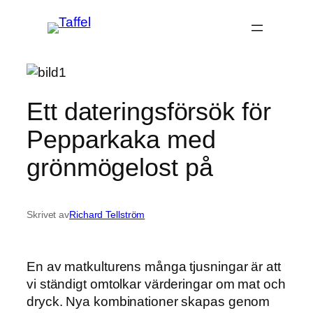
Hoppa
till
innehåll
Ett dateringsförsök för
Pepparkaka med
grönmögelost på
Skrivet av
Richard Tellström
En av matkulturens många tjusningar är att
vi ständigt omtolkar värderingar om mat och
dryck. Nya kombinationer skapas genom