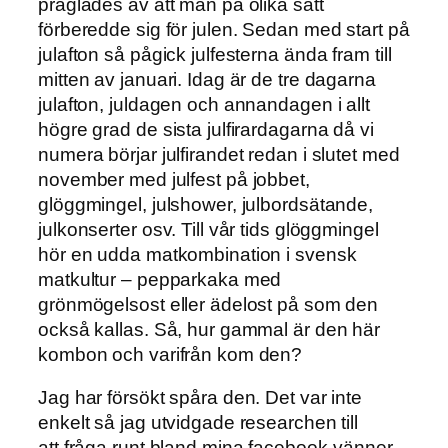
präglades av att man på olika sätt
förberedde sig för julen. Sedan med start på
julafton så pågick julfesterna ända fram till
mitten av januari. Idag är de tre dagarna
julafton, juldagen och annandagen i allt
högre grad de sista julfirardagarna då vi
numera börjar julfirandet redan i slutet med
november med julfest på jobbet,
glöggmingel, julshower, julbordsätande,
julkonserter osv. Till vår tids glöggmingel
hör en udda matkombination i svensk
matkultur – pepparkaka med
grönmögelsost eller ädelost på som den
också kallas. Så, hur gammal är den här
kombon och varifrån kom den?
Jag har försökt spåra den. Det var inte
enkelt så jag utvidgade researchen till
att fråga runt bland mina facebook-vänner.