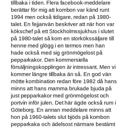
tillbaka i tiden. Flera facebook-meddelare
berättar för mig att kombon var känd runt
1994 men också tidigare, redan på 1980-
talet. En fejjanvän beskriver att när hon var
kökschef på ett Stockholmssjukhus i slutet
på 1980-talet så kom en storkökssäljare till
henne med glögg i en termos men han
hade också med sig grönmögelost på
pepparkakor. Den kommersiella
försäljningskopplingen är intressant. Men vi
kommer längre tillbaka än så. En god vän
mötte kombination redan före 1982 då hans
minns att hans mamma brukade bjuda på
just pepparkakor med grönmögelost och
portvin inför julen. Det här ägde också rum i
Göteborg. En annan meddelare minns att
hon på 1960-talets slut bjöds på kombon
pepparkaka och ädelsost närmare bestämt