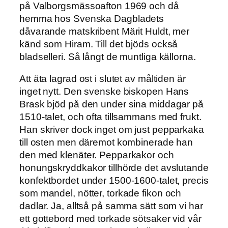
på Valborgsmässoafton 1969 och då
hemma hos Svenska Dagbladets
dåvarande matskribent Märit Huldt, mer
känd som Hiram. Till det bjöds också
bladselleri. Så långt de muntliga källorna.
Att äta lagrad ost i slutet av måltiden är
inget nytt. Den svenske biskopen Hans
Brask bjöd på den under sina middagar på
1510-talet, och ofta tillsammans med frukt.
Han skriver dock inget om just pepparkaka
till osten men däremot kombinerade han
den med klenäter. Pepparkakor och
honungskryddkakor tillhörde det avslutande
konfektbordet under 1500-1600-talet, precis
som mandel, nötter, torkade fikon och
dadlar. Ja, alltså på samma sätt som vi har
ett gottebord med torkade sötsaker vid vår