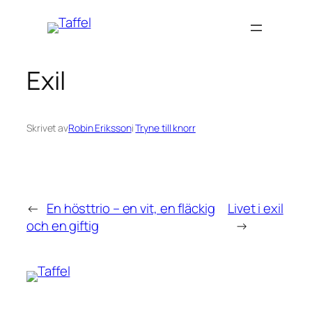
Hoppa
till
innehåll
Exil
Skrivet av
Robin Eriksson
i
Tryne till knorr
←
En hösttrio – en vit, en fläckig
Livet i exil
och en giftig
→