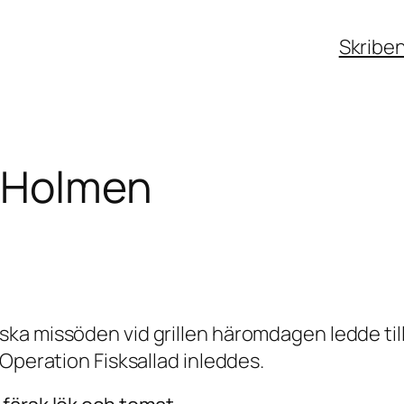
Skribe
å Holmen
a missöden vid grillen häromdagen ledde till r
 Operation Fisksallad inleddes.