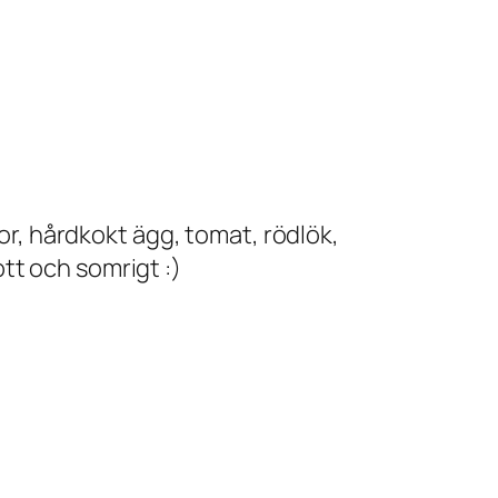
kor, hårdkokt ägg, tomat, rödlök,
tt och somrigt :)