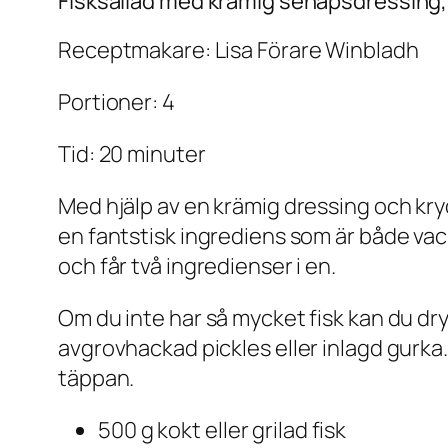
Fisksallad med krämig senapsdressing, 
Receptmakare: Lisa Förare Winbladh
Portioner: 4
Tid: 20 minuter
Med hjälp av en krämig dressing och kryd
en fantstisk ingrediens som är både vack
och får två ingredienser i en.
Om du inte har så mycket fisk kan du dr
avgrovhackad pickles eller inlagd gurka. L
täppan.
500 g kokt eller grilad fisk