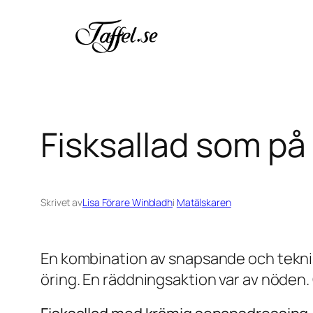
Hoppa
till
innehåll
Fisksallad som p
Skrivet av
Lisa Förare Winbladh
i
Matälskaren
En kombination av snapsande och teknisk
öring. En räddningsaktion var av nöden.