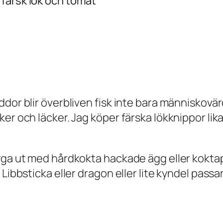
färsk lök och tomat
dor blir överbliven fisk inte bara människovärd
er och läcker. Jag köper färska lökknippor lik
yga ut med hårdkokta hackade ägg eller kokta
ibbsticka eller dragon eller lite kyndel passar 