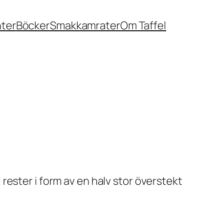
nter
Böcker
Smakkamrater
Om Taffel
ester i form av en halv stor överstekt