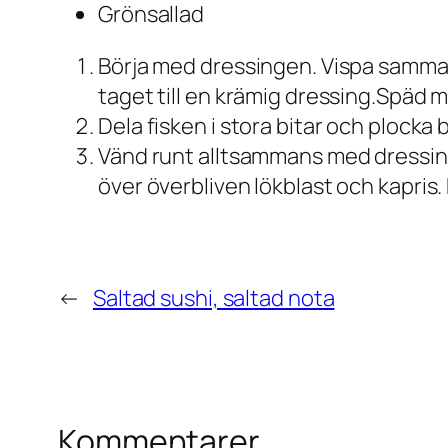
Grönsallad
Börja med dressingen. Vispa samman c
taget till en krämig dressing.Späd m
Dela fisken i stora bitar och plocka b
Vänd runt alltsammans med dressinge
över överbliven lökblast och kapris
←
Saltad sushi, saltad nota
Kommentarer