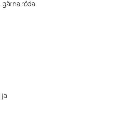
, gärna röda
lja