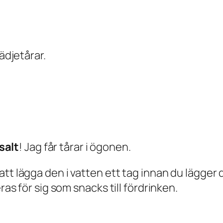
ädjetårar.
 salt
! Jag får tårar i ögonen.
t lägga den i vatten ett tag innan du lägger de
ras för sig som snacks till fördrinken.