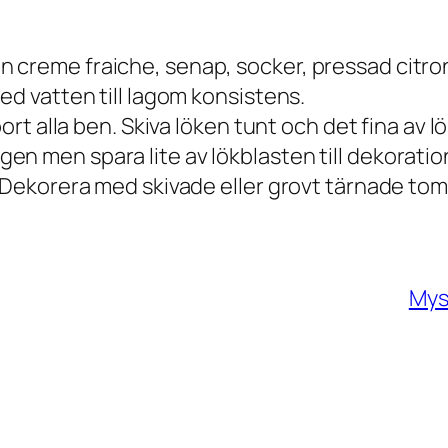
reme fraiche, senap, socker, pressad citron oc
ed vatten till lagom konsistens.
ort alla ben. Skiva löken tunt och det fina av l
n men spara lite av lökblasten till dekoratio
. Dekorera med skivade eller grovt tärnade tom
Mys