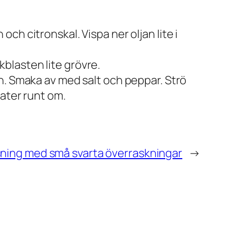
h citronskal. Vispa ner oljan lite i
ökblasten lite grövre.
n. Smaka av med salt och peppar. Strö
ater runt om.
ning med små svarta överraskningar
→