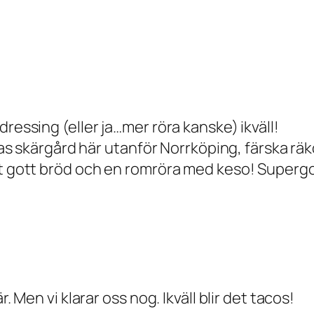
ressing (eller ja…mer röra kanske) ikväll!
nnas skärgård här utanför Norrköping, färska rä
gt gott bröd och en romröra med keso! Supergo
. Men vi klarar oss nog. Ikväll blir det tacos!