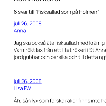
6 svar till ”Fisksallad som på Holmen”
juli 26, 2008
Anna
Jag ska också äta fisksallad med krämig d
Varmrökt lax från ett litet rökeri i St A
jordgubbar och persika och till detta n
juli 26, 2008
Lisa FW
Åh, sån lyx som färska räkor finns inte här