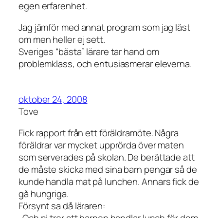
egen erfarenhet.
Jag jämför med annat program som jag läst
om men heller ej sett.
Sveriges “bästa” lärare tar hand om
problemklass, och entusiasmerar eleverna.
oktober 24, 2008
Tove
Fick rapport från ett föräldramöte. Några
föräldrar var mycket upprörda över maten
som serverades på skolan. De berättade att
de måste skicka med sina barn pengar så de
kunde handla mat på lunchen. Annars fick de
gå hungriga.
Försynt sa då läraren:
-Och ni tror att barnen handlar lunch för dom