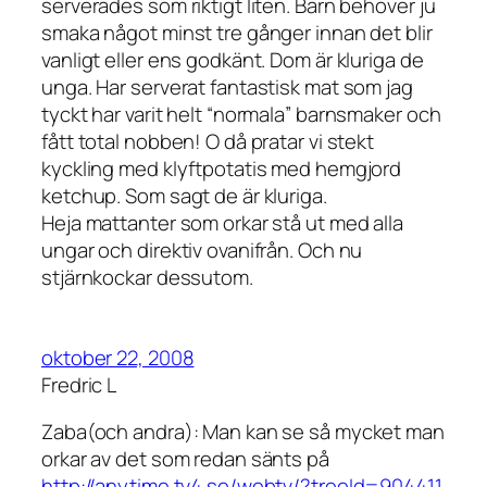
serverades som riktigt liten. Barn behöver ju
smaka något minst tre gånger innan det blir
vanligt eller ens godkänt. Dom är kluriga de
unga. Har serverat fantastisk mat som jag
tyckt har varit helt “normala” barnsmaker och
fått total nobben! O då pratar vi stekt
kyckling med klyftpotatis med hemgjord
ketchup. Som sagt de är kluriga.
Heja mattanter som orkar stå ut med alla
ungar och direktiv ovanifrån. Och nu
stjärnkockar dessutom.
oktober 22, 2008
Fredric L
Zaba(och andra): Man kan se så mycket man
orkar av det som redan sänts på
http://anytime.tv4.se/webtv/?treeId=904411