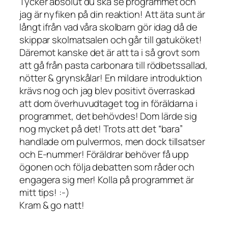
Tycker absolut du ska se programmet och
jag är nyfiken på din reaktion! Att äta sunt är
långt ifrån vad våra skolbarn gör idag då de
skippar skolmatsalen och går till gatuköket!
Däremot kanske det är att ta i så grovt som
att gå från pasta carbonara till rödbetssallad,
nötter & grynskålar! En mildare introduktion
krävs nog och jag blev positivt överraskad
att dom överhuvudtaget tog in föräldarna i
programmet, det behövdes! Dom lärde sig
nog mycket på det! Trots att det “bara”
handlade om pulvermos, men dock tillsatser
och E-nummer! Föräldrar behöver få upp
ögonen och följa debatten som råder och
engagera sig mer! Kolla på programmet är
mitt tips! :-)
Kram & go natt!