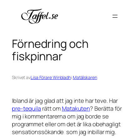
Hoppa
till
innehåll
Förnedring och
fiskpinnar
Skrivet av
Lisa Förare Winbladh
i
Matälskaren
Ibland är jag glad att jag inte har teve. Har
pre-tequila
rätt om
Matakuten
? Berätta för
mig i kommentarerna om jag borde se
programmet eller om det är lika obehagligt
sensationssökande som jag inbillar mig.