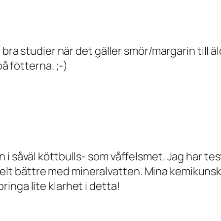
bra studier när det gäller smör/margarin till äl
på fötterna. ;-)
 i såväl köttbulls- som våffelsmet. Jag har t
enkelt bättre med mineralvatten. Mina kemikunska
nga lite klarhet i detta!