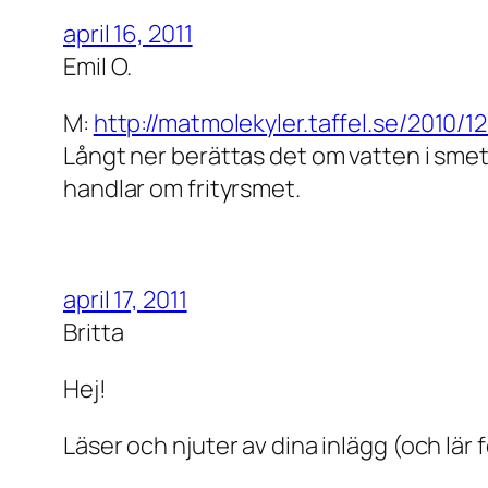
april 16, 2011
Emil O.
M:
http://matmolekyler.taffel.se/2010/12
Långt ner berättas det om vatten i smet
handlar om frityrsmet.
april 17, 2011
Britta
Hej!
Läser och njuter av dina inlägg (och lär