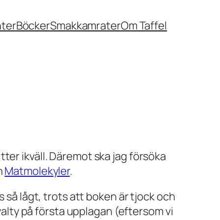
nter
Böcker
Smakkamrater
Om Taffel
ter ikväll. Däremot ska jag försöka
n
Matmolekyler
.
s så lågt, trots att boken är tjock och
oyalty på första upplagan (eftersom vi