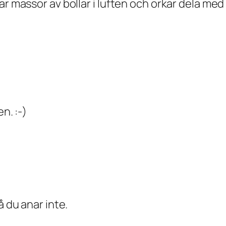
ar massor av bollar i luften och orkar dela med
n. :-)
å du anar inte.