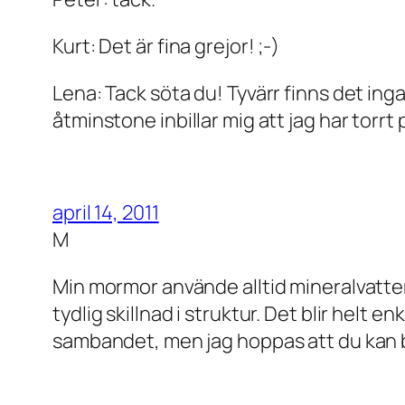
Kurt: Det är fina grejor! ;-)
Lena: Tack söta du! Tyvärr finns det inga 
åtminstone inbillar mig att jag har torrt 
april 14, 2011
M
Min mormor använde alltid mineralvatten
tydlig skillnad i struktur. Det blir helt 
sambandet, men jag hoppas att du kan bri