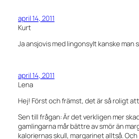
april 14, 2011
Kurt
Ja ansjovis med lingonsylt kanske man s
april 14, 2011
Lena
Hej! Först och främst, det är så roligt at
Sen till frågan: Är det verkligen mer sk
gamlingarna mår bättre av smör än margar
kaloriernas skull, margarinet alltså. O