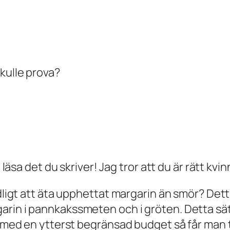
kulle prova?
t läsa det du skriver! Jag tror att du är rätt kvi
adligt att äta upphettat margarin än smör? Dett
in i pannkakssmeten och i gröten. Detta sätte
ch med en ytterst begränsad budget så får man 