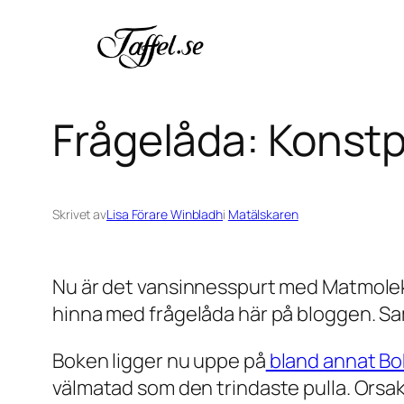
Hoppa
till
innehåll
Frågelåda: Konst
Skrivet av
Lisa Förare Winbladh
i
Matälskaren
Nu är det vansinnesspurt med Matmolekyl
hinna med frågelåda här på bloggen. Sam
Boken ligger nu uppe på
bland annat Bo
välmatad som den trindaste pulla. Orsaken