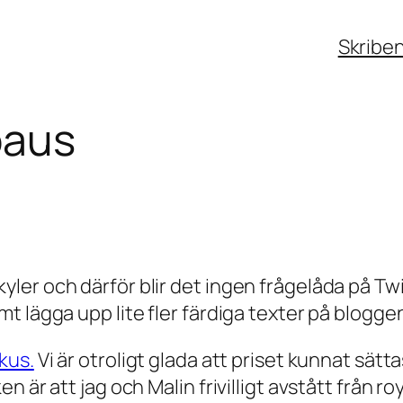
Skribe
paus
er och därför blir det ingen frågelåda på Twit
t lägga upp lite fler färdiga texter på blogge
kus.
Vi är otroligt glada att priset kunnat sätta
 är att jag och Malin frivilligt avstått från r