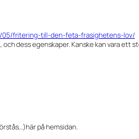
/05/fritering-till-den-feta-frasighetens-lov/
, och dess egenskaper. Kanske kan vara ett ste
 förstås…)här på hemsidan.