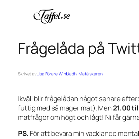
Hoppa
till
innehåll
Frågelåda på Twit
Skrivet av
Lisa Förare Winbladh
i
Matälskaren
Ikväll blir frågelådan något senare eft
futtig med så mager mat). Men
21.00 ti
matfrågor om högt och lågt! Ni får gärna s
PS.
För att bevara min vacklande mental