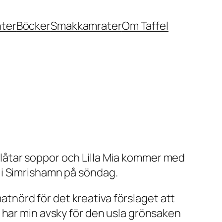
nter
Böcker
Smakkamrater
Om Taffel
a plåtar soppor och Lilla Mia kommer med
sa i Simrishamn på söndag.
matnörd för det kreativa förslaget att
 har min avsky för den usla grönsaken