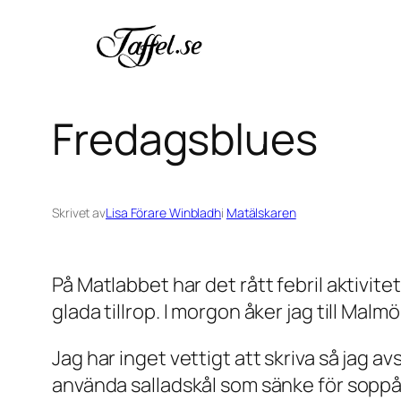
Hoppa
till
innehåll
Fredagsblues
Skrivet av
Lisa Förare Winbladh
i
Matälskaren
På Matlabbet har det rått febril aktivite
glada tillrop. I morgon åker jag till Malm
Jag har inget vettigt att skriva så jag 
använda salladskål som sänke för soppås