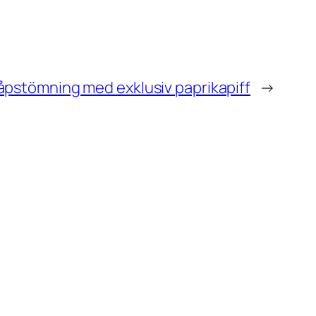
åpstömning med exklusiv paprikapiff
→