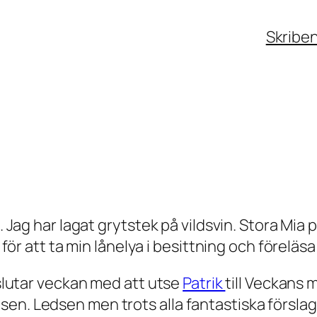
Skribe
t. Jag har lagat grytstek på vildsvin. Stora Mi
ö för att ta min lånelya i besittning och förelä
avslutar veckan med att utse
Patrik
till Veckans 
en. Ledsen men trots alla fantastiska förslag