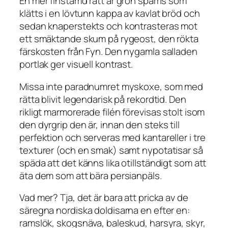
En mer finstämd rätt är grön sparris som
klätts i en lövtunn kappa av kavlat bröd och
sedan knaperstekts och kontrasteras mot
ett smäktande skum på rygeost, den rökta
färskosten från Fyn. Den nygamla salladen
portlak ger visuell kontrast.
Missa inte paradnumret myskoxe, som med
rätta blivit legendarisk på rekordtid. Den
rikligt marmorerade filén förevisas stolt isom
den dyrgrip den är, innan den steks till
perfektion och serveras med kantareller i tre
texturer (och en smak) samt nypotatisar så
späda att det känns lika otillständigt som att
äta dem som att bära persianpäls.
Vad mer? Tja, det är bara att pricka av de
säregna nordiska doldisarna en efter en:
ramslök, skogsnäva, baleskud, harsyra, skyr,