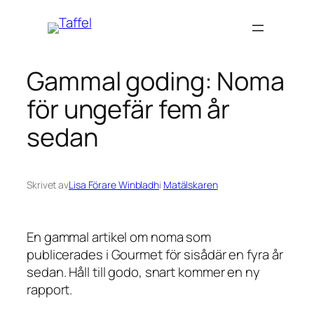
Hoppa
till
innehåll
Gammal goding: Noma
för ungefär fem år
sedan
Skrivet av
Lisa Förare Winbladh
i
Matälskaren
En gammal artikel om noma som
publicerades i Gourmet för sisådär en fyra år
sedan. Håll till godo, snart kommer en ny
rapport.