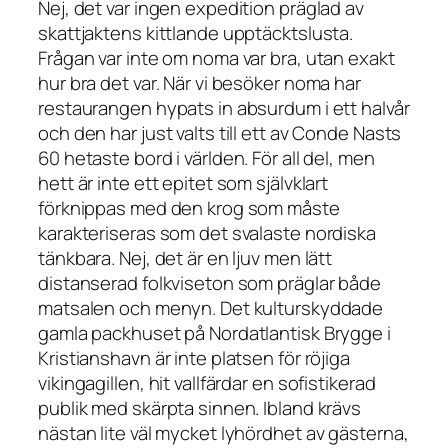
Nej, det var ingen expedition präglad av
skattjaktens kittlande upptäcktslusta.
Frågan var inte om noma var bra, utan exakt
hur bra det var. När vi besöker noma har
restaurangen hypats in absurdum i ett halvår
och den har just valts till ett av Conde Nasts
60 hetaste bord i världen. För all del, men
hett är inte ett epitet som självklart
förknippas med den krog som måste
karakteriseras som det svalaste nordiska
tänkbara. Nej, det är en ljuv men lätt
distanserad folkviseton som präglar både
matsalen och menyn. Det kulturskyddade
gamla packhuset på Nordatlantisk Brygge i
Kristianshavn är inte platsen för röjiga
vikingagillen, hit vallfärdar en sofistikerad
publik med skärpta sinnen. Ibland krävs
nästan lite väl mycket lyhördhet av gästerna,