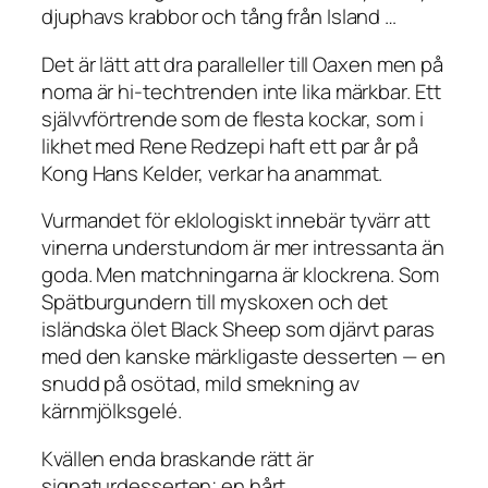
djuphavs krabbor och tång från Island …
Det är lätt att dra paralleller till Oaxen men på
noma är hi-techtrenden inte lika märkbar. Ett
självvförtrende som de flesta kockar, som i
likhet med Rene Redzepi haft ett par år på
Kong Hans Kelder, verkar ha anammat.
Vurmandet för eklologiskt innebär tyvärr att
vinerna understundom är mer intressanta än
goda. Men matchningarna är klockrena. Som
Spätburgundern till myskoxen och det
isländska ölet Black Sheep som djärvt paras
med den kanske märkligaste desserten — en
snudd på osötad, mild smekning av
kärnmjölksgelé.
Kvällen enda braskande rätt är
signaturdesserten; en hårt