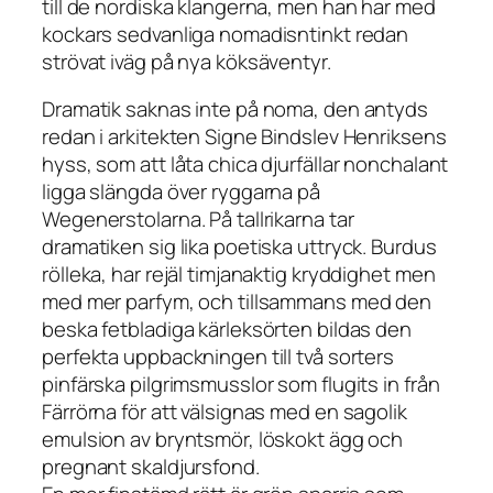
till de nordiska klangerna, men han har med
kockars sedvanliga nomadisntinkt redan
strövat iväg på nya köksäventyr.
Dramatik saknas inte på noma, den antyds
redan i arkitekten Signe Bindslev Henriksens
hyss, som att låta chica djurfällar nonchalant
ligga slängda över ryggarna på
Wegenerstolarna. På tallrikarna tar
dramatiken sig lika poetiska uttryck. Burdus
rölleka, har rejäl timjanaktig kryddighet men
med mer parfym, och tillsammans med den
beska fetbladiga kärleksörten bildas den
perfekta uppbackningen till två sorters
pinfärska pilgrimsmusslor som flugits in från
Färrörna för att välsignas med en sagolik
emulsion av bryntsmör, löskokt ägg och
pregnant skaldjursfond.