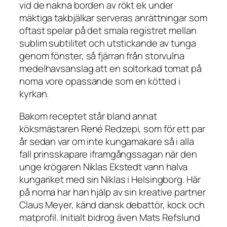
vid de nakna borden av rökt ek under
mäktiga takbjälkar serveras anrättningar som
oftast spelar på det smala registret mellan
sublim subtilitet och utstickande av tunga
genom fönster, så fjärran från storvulna
medelhavsanslag att en soltorkad tomat på
noma vore opassande som en kötted i
kyrkan.
Bakom receptet står bland annat
köksmästaren René Redzepi, som för ett par
år sedan var om inte kungamakare så i alla
fall prinsskapare iframgångssagan när den
unge krögaren Niklas Ekstedt vann halva
kungariket med sin Niklas i Helsingborg. Här
på noma har han hjälp av sin kreative partner
Claus Meyer, känd dansk debattör, kock och
matprofil. Initialt bidrog även Mats Refslund