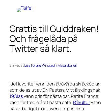
Hoppa
till
innehåll
Grattis till Gulddraken!
Och frågelåda på
Twitter så klart.
Skrivet av
Lisa Förare Winbladh
i
Matälskaren
Idel favoriter vann den åtråvärda skräcködlan
som delas ut av DN Pastan. Mitt älsklingshak
19Glas
vann pris för bästa bar. Petite France
vann för tredje året bästa café.
Råkultur
vann
bästa budgetkrog, även om priserna