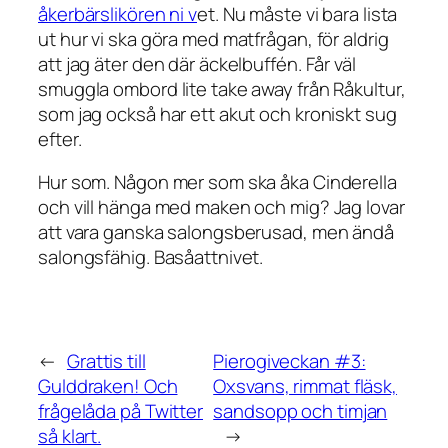
åkerbärslikören ni v
et. Nu måste vi bara lista
ut hur vi ska göra med matfrågan, för aldrig
att jag äter den där äckelbuffén. Får väl
smuggla ombord lite take away från Råkultur,
som jag också har ett akut och kroniskt sug
efter.
Hur som. Någon mer som ska åka Cinderella
och vill hänga med maken och mig? Jag lovar
att vara ganska salongsberusad, men ändå
salongsfähig. Basåattnivet.
←
Grattis till
Pierogiveckan #3:
Gulddraken! Och
Oxsvans, rimmat fläsk,
frågelåda på Twitter
sandsopp och timjan
så klart.
→