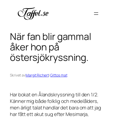
Hoppa
till
innehåll
När fan blir gammal
åker hon på
östersjökryssning.
Skrivet av
Margit Richert
i
Gittos mat
Har bokat en Ålandskryssning till den 1/2.
Känner mig både folklig och medelålders,
men ärligt talat handlar det bara om att jag
har fått ett akut sug efter Mesimarja,