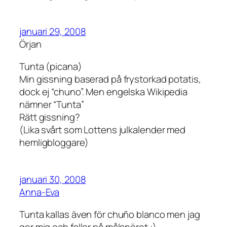
januari 29, 2008
Örjan
Tunta (picana)
Min gissning baserad på frystorkad potatis,
dock ej “chuno”. Men engelska Wikipedia
nämner “Tunta”
Rätt gissning?
(Lika svårt som Lottens julkalender med
hemligbloggare)
januari 30, 2008
Anna-Eva
Tunta kallas även för chuño blanco men jag
ger mig och faller på målsnöret :)