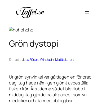
Hoppa
till
innehåll
Grön dystopi
Skrivet av
Lisa Förare Winbladh
i
Matälskaren
Ur grön synvinkel var gårdagen en förlorad
dag. Jag hade nämligen glömt avbeställa
fisken från Årstiderna så det blev lubb till
middag. Jag gjorde palak paneer som var
medioker och därmed obloggbar.