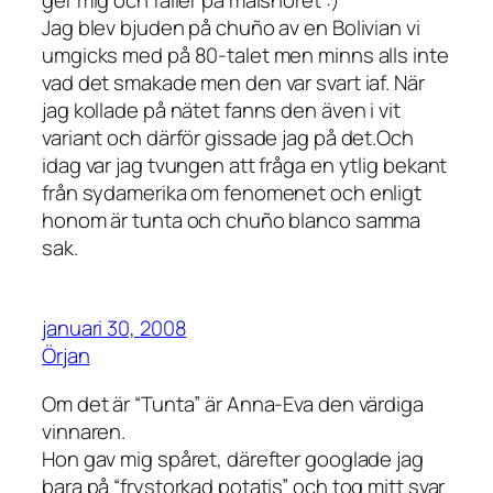
Jag blev bjuden på chuño av en Bolivian vi
umgicks med på 80-talet men minns alls inte
vad det smakade men den var svart iaf. När
jag kollade på nätet fanns den även i vit
variant och därför gissade jag på det.Och
idag var jag tvungen att fråga en ytlig bekant
från sydamerika om fenomenet och enligt
honom är tunta och chuño blanco samma
sak.
januari 30, 2008
Örjan
Om det är “Tunta” är Anna-Eva den värdiga
vinnaren.
Hon gav mig spåret, därefter googlade jag
bara på “frystorkad potatis” och tog mitt svar