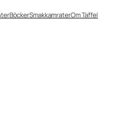
nter
Böcker
Smakkamrater
Om Taffel