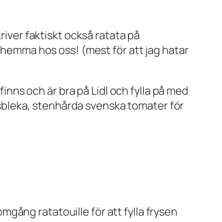
river faktiskt också ratata på
t hemma hos oss! (mest för att jag hatar
finns och är bra på Lidl och fylla på med
issbleka, stenhårda svenska tomater för
gång ratatouille för att fylla frysen