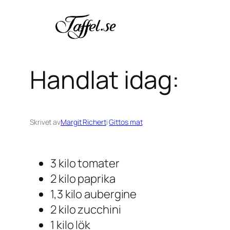
Hoppa
till
innehåll
Handlat idag:
Skrivet av
Margit Richert
i
Gittos mat
3 kilo tomater
2 kilo paprika
1,3 kilo aubergine
2 kilo zucchini
1 kilo lök