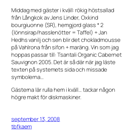
Middag med gäster i kväll: rökig höstsallad
från Långkok av Jens Linder, Oxkind
bourgiuonne (SR), hemgjord glass * 2
(lönnsirap/hasslenötter = Taffel) + Jan
Hedhs vanilj och sen blir det chokladmousse
på Vahlrona från sifon + maräng. Vin som jag
hoppas passar till: Tsantali Organic Cabernet
Sauvignon 2005. Det är så där när jag läste
texten på systemets sida och missade
symbolerna…
Gästerna lär rulla hem i kväll… tackar någon
högre makt för diskmaskiner.
september 13, 2008
tbfkaem