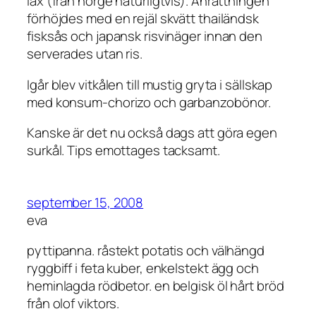
lax (från norge naturligtvis). Anrättningen
förhöjdes med en rejäl skvätt thailändsk
fisksås och japansk risvinäger innan den
serverades utan ris.
Igår blev vitkålen till mustig gryta i sällskap
med konsum-chorizo och garbanzobönor.
Kanske är det nu också dags att göra egen
surkål. Tips emottages tacksamt.
september 15, 2008
eva
pyttipanna. råstekt potatis och välhängd
ryggbiff i feta kuber, enkelstekt ägg och
heminlagda rödbetor. en belgisk öl hårt bröd
från olof viktors.