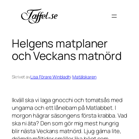
Hoppa
till
innehåll
Helgens matplaner
och Veckans matnörd
Skrivet av
Lisa Förare Winbladh
i
Matälskaren
Ikväll ska vi laga gnocchi och tomatsås med
ungarna och ett lånebarn på Matlabbet. I
morgon hägrar säsongens första krabba. Vad
ska ni äta? Den som gör mig mest hungrig
blir nästa Veckans matnörd. Ljug gärna lite,
drömda måltider smäller lika högt som