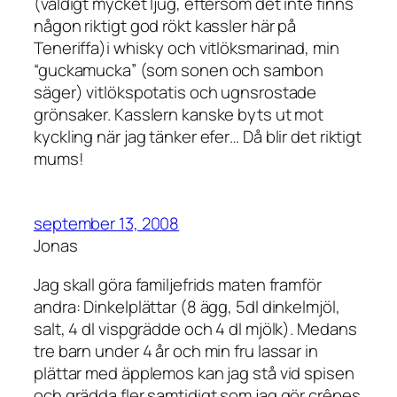
(väldigt mycket ljug, eftersom det inte finns
någon riktigt god rökt kassler här på
Teneriffa)i whisky och vitlöksmarinad, min
“guckamucka” (som sonen och sambon
säger) vitlökspotatis och ugnsrostade
grönsaker. Kasslern kanske byts ut mot
kyckling när jag tänker efer… Då blir det riktigt
mums!
september 13, 2008
Jonas
Jag skall göra familjefrids maten framför
andra: Dinkelplättar (8 ägg, 5dl dinkelmjöl,
salt, 4 dl vispgrädde och 4 dl mjölk). Medans
tre barn under 4 år och min fru lassar in
plättar med äpplemos kan jag stå vid spisen
och grädda fler samtidigt som jag gör crêpes