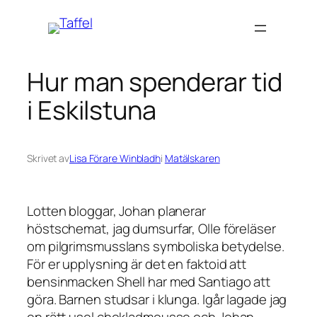
Hoppa
till
innehåll
Hur man spenderar tid
i Eskilstuna
Skrivet av
Lisa Förare Winbladh
i
Matälskaren
Lotten bloggar, Johan planerar
höstschemat, jag dumsurfar, Olle föreläser
om pilgrimsmusslans symboliska betydelse.
För er upplysning är det en faktoid att
bensinmacken Shell har med Santiago att
göra. Barnen studsar i klunga. Igår lagade jag
en rätt usel chokladmousse och Johan