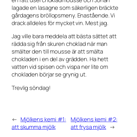
lagade en lasagne som säkerligen bräckte
gårdagens bröllopsmeny. Enastående. Vi
drack alldeles för mycket vin. Mest jag.
Jag ville bara meddela att bästa sättet att
rädda sig från skuren choklad när man
smälter den till mousse är att smälta
chokladen i en del av grädden. Ha hett
vatten vid spisen och vispa ner lite om
chokladen börjar se grynig ut.
Trevlig söndag!
←
Mjölkens kemi #1:
Mjölkens kemi #2:
att skumma mjölk
att frysa mjölk
→