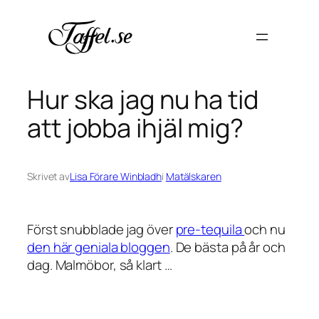
Hoppa
till
innehåll
Hur ska jag nu ha tid
att jobba ihjäl mig?
Skrivet av
Lisa Förare Winbladh
i
Matälskaren
Först snubblade jag över
pre-tequila
och nu
den här geniala bloggen
. De bästa på år och
dag. Malmöbor, så klart …