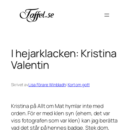
Hoppa
till
innehåll
I hejarklacken: Kristina
Valentin
Skrivet av
Lisa Förare Winbladh
i
Kort om gott
Kristina på Allt om Mat hymlar inte med
orden. För er med klen syn (ehem, det var
viss fotografen som var klen) kan jag berätta
vad det står på hennes badge. Stek dom,