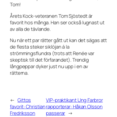
Tom!
Årets Kock-veteranen Tom Sjöstedt är
favorit hos många. Han ser också lugnast ut
av alla de tävlande.
Nu när ett par rätter gått ut kan det sägas att
de flesta steker siklöjan á la
strömmingsflundra (trots att Renée var
skeptisk till det förfarandet). Trendig
långpeppar dyker just nu upp i en av
rätterna.
←
Gittos
VIP-praktikant Ung Farbror
favorit: Christian
rapporterar: Håkan Olsson
Fredriksson
passerar
→