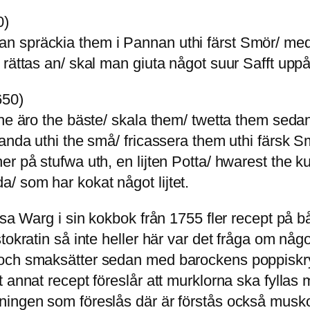
0)
spräckia them i Pannan uthi färst Smör/ medh L
 rättas an/ skal man giuta något suur Safft upp
650)
he äro the bäste/ skala them/ twetta them sedan u
landa uthi the små/ fricassera them uthi färsk 
 på stufwa uth, en lijten Potta/ hwarest the kun
/ som har kokat något lijtet.
sa Warg i sin kokbok från 1755 fler recept på b
stokratin så inte heller här var det fråga om n
 och smaksätter sedan med barockens poppiskry
 annat recept föreslår att murklorna ska fyllas 
dningen som föreslås där är förstås också mus