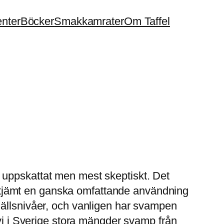
enter
Böcker
Smakkamrater
Om Taffel
 uppskattat men mest skeptiskt. Det
 alltjämt en ganska omfattande användning
hällsnivåer, och vanligen har svampen
 vi i Sverige stora mängder svamp från