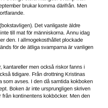
h september brukar komma därifrån. Men
ortfarande.
 (bokstavligen). Det vanligaste äldre
inte till mat för människorna. Ännu idag
er den. I allmogekosthållet plockade
vänds för de ätliga svamparna är vanligen
 kantareller men också riskor fanns i
kså tidigare. Från drottning Kristinas
ka som avses. I den då samtida kokboken
t. Boken är inte ursprungligen skriven
or från kontinentens kokböcker. Men den