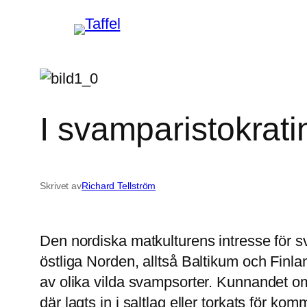
Hoppa
till
innehåll
I svamparistokrati
Skrivet av
Richard Tellström
Den nordiska matkulturens intresse för 
östliga Norden, alltså Baltikum och Finla
av olika vilda svampsorter. Kunnandet om
där lagts in i saltlag eller torkats för 