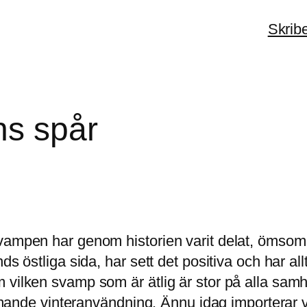
Skrib
ns spår
svampen har genom historien varit delat, ömsom
nds östliga sida, har sett det positiva och har
 vilken svamp som är ätlig är stor på alla sam
kommande vinteranvändning. Ännu idag importerar