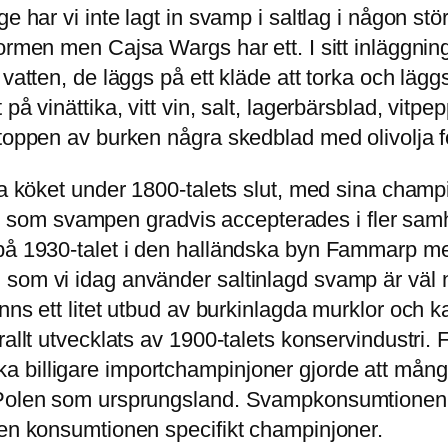
 har vi inte lagt in svamp i saltlag i någon störr
ormen men Cajsa Wargs har ett. I sitt inläggning
 vatten, de läggs på ett kläde att torka och lä
på vinättika, vitt vin, salt, lagerbärsblad, vitp
toppen av burken några skedblad med olivolja för
ka köket under 1800-talets slut, med sina champ
ehör, som svampen gradvis accepterades i fler sa
 på 1930-talet i den halländska byn Fammarp m
som vi idag använder saltinlagd svamp är väl nä
nns ett litet utbud av burkinlagda murklor och 
rallt utvecklats av 1900-talets konservindustri
 billigare importchampinjoner gjorde att många
r Polen som ursprungsland. Svampkonsumtionen 
den konsumtionen specifikt champinjoner.