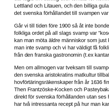
Lettland och Litauen, och den billiga gul
det svenska förhållandet till svampen var
Går vi till tiden före 1900 så åt inte bon
folkliga ordet på all slags svamp var ”ko
kan man möta äldre människor som just ka
man inte svamp och vi har väldigt få fol
från den franska gastronomin (t.ex kantare
Men om allmogen var tveksam till svampen
den svenska aristokratins matkultur tillb
hovförtäringsräkenskaper från år 1636 f
Then Frantzöske-Kocken och Pasteybakar
direkt för svenska förhållanden utan ses
har två intressanta recept på hur man kan