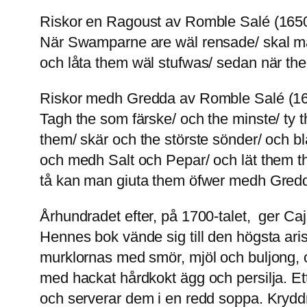
Riskor en Ragoust av Romble Salé (165
När Swamparne are wäl rensade/ skal man 
och låta them wäl stufwas/ sedan när the
Riskor medh Gredda av Romble Salé (1
Tagh the som färske/ och the minste/ ty t
them/ skär och the störste sönder/ och b
och medh Salt och Pepar/ och lät them ther
tå kan man giuta them öfwer medh Gredda
Århundradet efter, på 1700-talet, ger Caj
Hennes bok vände sig till den högsta ari
murklornas med smör, mjöl och buljong,
med hackat hårdkokt ägg och persilja. Ett
och serverar dem i en redd soppa. Kryd