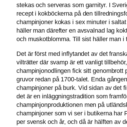
stekas och serveras som garnityr. I Sverige
recept i kokböckerna på den tillredningsf
champinjoner kokas i sex minuter i saltat
häller man därefter en avsvalnad lag kokt 
och muskotblomma. Till sist häller man i 
Det är först med inflytandet av det frans
vilträtter där svamp är ett vanligt tillb
champinjonodlingen fick sitt genombrott
gruvor redan på 1700-talet. Enda gången 
champinjoner på burk. Vid sidan av det fi
det är en inläggningstradition som framfö
champinjonproduktionen men på utländska
champinjoner som vi ser i butikerna ha
per svensk och år, och då är hälften av 