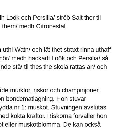
oök och Persilia/ ströö Salt ther til
å them/ medh Citronestal.
thi Watn/ och lät thet straxt rinna uthaff
Smör/ medh hackadt Loök och Persilia/ så
de stå/ til thes the skola rättas an/ och
åde murklor, riskor och champinjoner.
ågon bondematlagning. Hon stuvar
dda nr 1: muskot. Stuvningen avslutas
med kokta kräftor. Riskorna förväller hon
kot eller muskotblomma. De kan också