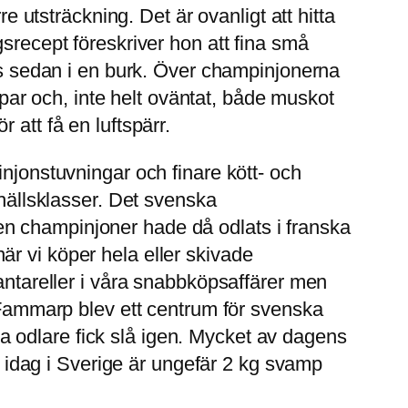
e utsträckning. Det är ovanligt att hitta
srecept föreskriver hon att fina små
ggs sedan i en burk. Över champinjonerna
eppar och, inte helt oväntat, både muskot
 att få en luftspärr.
injonstuvningar och finare kött- och
mhällsklasser. Det svenska
en champinjoner hade då odlats i franska
r vi köper hela eller skivade
kantareller i våra snabbköpsaffärer men
. Fammarp blev ett centrum för svenska
 odlare fick slå igen. Mycket av dagens
idag i Sverige är ungefär 2 kg svamp