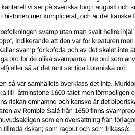
a kantarell vi ser på svenska torg i augusti oc
 i historien mer komplicerat, och är det kanske f
debefolkningen svamp utan man svalt hellre ihjäl
sopp”, indikerande att den var för kreaturen men 
llar svamp för koföda och av det skälet inte ät
kliga ord för de olika svamparna. De ord som an
ll) eller så är det rent sentida botaniska ord.
 så var samhällets överklass det inte. Murklor,
aka till åtminstone 1600-talet men förmodligen oc
inns riskan omnämnd och kanske är det blodris
en av Romble Salé från 1650 finns svamprecep
 huvudsakligen som en översättning från förlag
 tillreda riskan; som ragout och som frikassé: