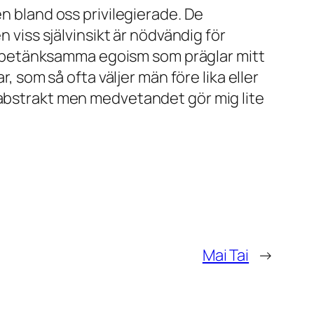
en bland oss privilegierade. De
n viss självinsikt är nödvändig för
obetänksamma egoism som präglar mitt
, som så ofta väljer män före lika eller
 abstrakt men medvetandet gör mig lite
Mai Tai
→