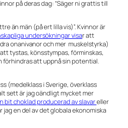
vinnor på deras dag:
“Säger ni grattis till
re än män (på ert lilla vis)”. Kvinnor är
enskapliga undersökningar visa
r att
andra onanivanor och mer muskelstyrka)
v att tystas, könsstympas, förminskas,
 förhindras att uppnå sin potential.
ass (medelklass i Sverige, överklass
balt sett är jag oändligt mycket mer
en bit choklad producerad av slavar
eller
r jag en del av det globala ekonomiska