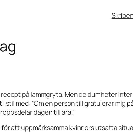
Skribe
dag
tt recept på lammgryta. Men de dumheter Int
t i stil med: “Om en person till gratulerar mig
oppsdelar dagen till ära.”
d för att uppmärksamma kvinnors utsatta situat