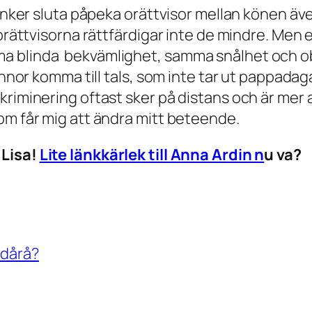
tänker sluta påpeka orättvisor mellan könen äv
orättvisorna rättfärdigar inte de mindre. Men e
ma blinda bekvämlighet, samma snålhet och 
nnor komma till tals, som inte tar ut pappadagar
kriminering oftast sker på distans och är mer
om får mig att ändra mitt beteende.
 Lisa!
Lite länkkärlek till Anna Ardin n
u va?
 dårå?