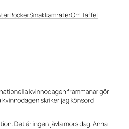
nter
Böcker
Smakkamrater
Om Taffel
ernationella kvinnodagen frammanar gör
 på kvinnodagen skriker jag könsord
ion. Det är ingen jävla mors dag. Anna