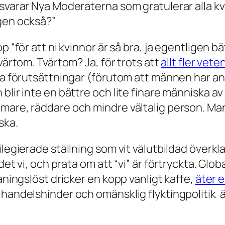
 svarar Nya Moderaterna som gratulerar alla k
agen också?”
 “för att ni kvinnor är så bra, ja egentligen bätt
värtom. Tvärtom? Ja, för trots att
allt fler vet
iska förutsättningar (förutom att männen har 
blir inte en bättre och lite finare människa a
mare, räddare och mindre vältalig person. Man
ska.
ilegierade ställning som vit välutbildad överkl
det vi, och prata om att “vi” är förtryckta. Glo
aningslöst dricker en kopp vanligt kaffe,
äter 
 handelshinder och omänsklig flyktingpolitik ä