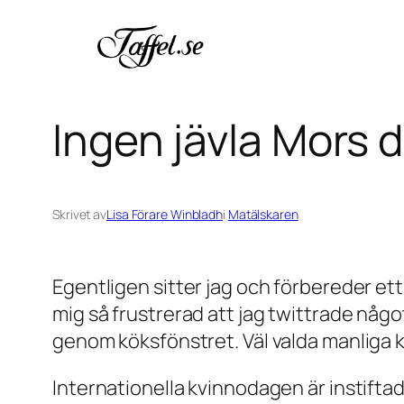
Hoppa
till
innehåll
Ingen jävla Mors 
Skrivet av
Lisa Förare Winbladh
i
Matälskaren
Egentligen sitter jag och förbereder e
mig så frustrerad att jag twittrade någo
genom köksfönstret. Väl valda manliga kr
Internationella kvinnodagen är instifta